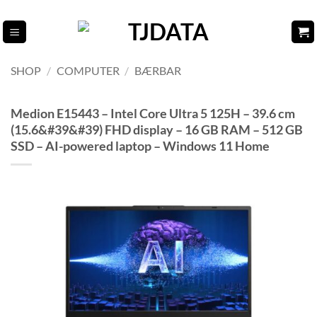
Fortsæt
til
indhold
SHOP
/
COMPUTER
/
BÆRBAR
Medion E15443 – Intel Core Ultra 5 125H – 39.6 cm
(15.6&#39&#39) FHD display – 16 GB RAM – 512 GB
SSD – AI-powered laptop – Windows 11 Home