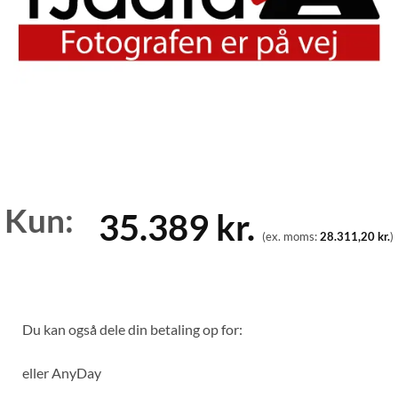
Kun:
35.389
kr.
(ex. moms:
28.311,20
kr.
)
Du kan også dele din betaling op for:
eller
AnyDay