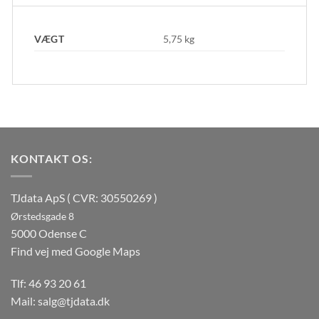
VÆGT
5,75 kg
KONTAKT OS:
TJdata ApS ( CVR: 30550269 )
Ørstedsgade 8
5000 Odense C
Find vej med Google Maps
Tlf:
46 93 20 61
Mail:
salg@tjdata.dk