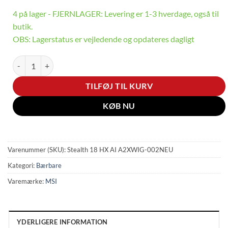
4 på lager - FJERNLAGER: Levering er 1-3 hverdage, også til
butik.
OBS: Lagerstatus er vejledende og opdateres dagligt
Stealth 18 HX AI - 18" | RTX 5080 | Core Ultra 9 | 64GB | 2TB antal
TILFØJ TIL KURV
KØB NU
Varenummer (SKU):
Stealth 18 HX AI A2XWIG-002NEU
Kategori:
Bærbare
Varemærke:
MSI
YDERLIGERE INFORMATION