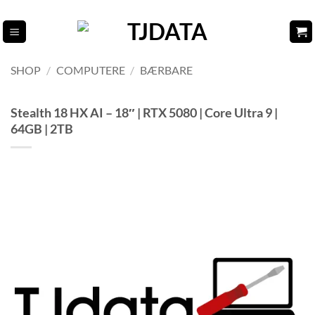
Fortsæt
til
indhold
SHOP
/
COMPUTERE
/
BÆRBARE
Stealth 18 HX AI – 18″ | RTX 5080 | Core Ultra 9 |
64GB | 2TB