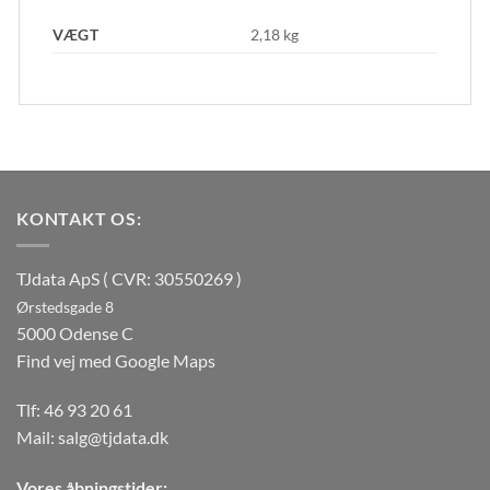
VÆGT
2,18 kg
KONTAKT OS:
TJdata ApS ( CVR: 30550269 )
Ørstedsgade 8
5000 Odense C
Find vej med Google Maps
Tlf:
46 93 20 61
Mail:
salg@tjdata.dk
Vores åbningstider: