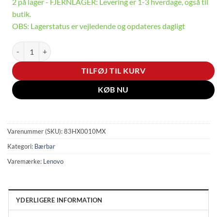
2 på lager - FJERNLAGER: Levering er 1-3 hverdage, også til
butik.
OBS: Lagerstatus er vejledende og opdateres dagligt
Ideapad Slim 5 - 14" | Ryzen AI 5 | 16GB | 1TB antal
TILFØJ TIL KURV
KØB NU
Varenummer (SKU):
83HX0010MX
Kategori:
Bærbar
Varemærke:
Lenovo
YDERLIGERE INFORMATION