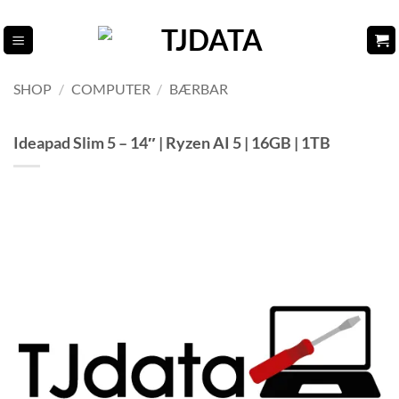
Fortsæt
til
indhold
SHOP
/
COMPUTER
/
BÆRBAR
Ideapad Slim 5 – 14″ | Ryzen AI 5 | 16GB | 1TB