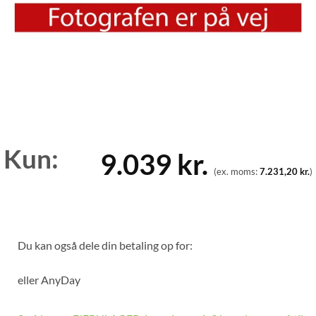
Kun:
9.039
kr.
(ex. moms:
7.231,20
kr.
)
Du kan også dele din betaling op for:
eller
AnyDay