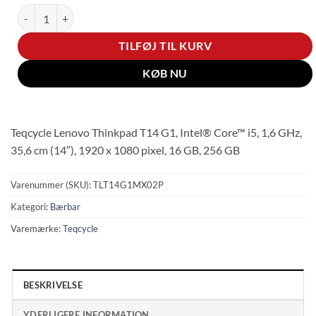
Lenovo ThinkPad T14 G1 - 14" | Core i5 | 16GB | 256GB | Premium+ 
TILFØJ TIL KURV
KØB NU
Teqcycle Lenovo Thinkpad T14 G1, Intel® Core™ i5, 1,6 GHz,
35,6 cm (14″), 1920 x 1080 pixel, 16 GB, 256 GB
Varenummer (SKU):
TLT14G1MX02P
Kategori:
Bærbar
Varemærke:
Teqcycle
BESKRIVELSE
YDERLIGERE INFORMATION