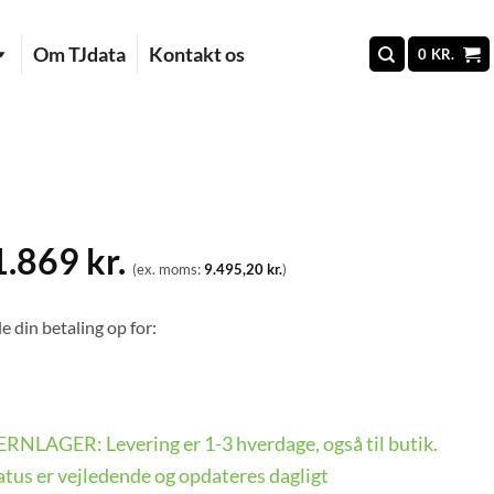
Om TJdata
Kontakt os
0
KR.
1.869
kr.
(ex. moms:
9.495,20
kr.
)
e din betaling op for:
FJERNLAGER: Levering er 1-3 hverdage, også til butik.
tus er vejledende og opdateres dagligt