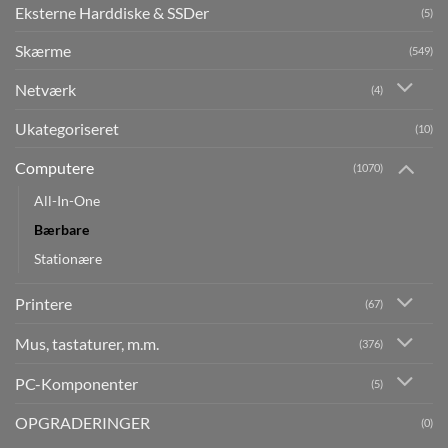
Eksterne Harddiske & SSDer
(5)
Skærme
(549)
Netværk
(4)
Ukategoriseret
(10)
Computere
(1070)
All-In-One
Bærbare
Stationære
Printere
(67)
Mus, tastaturer, m.m.
(376)
PC-Komponenter
(5)
OPGRADERINGER
(0)