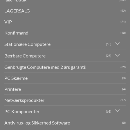
LAGERSALG
(52)
VIP
(21)
Konfirmand
(10)
Stationære Computere
(18)
Bærbare Computere
(25)
Genbrugte Computere med 2 års garanti!
(39)
PC Skærme
(3)
Printere
(4)
Netværksprodukter
(27)
PC Komponenter
(61)
Antivirus- og Sikkerhed Software
(0)