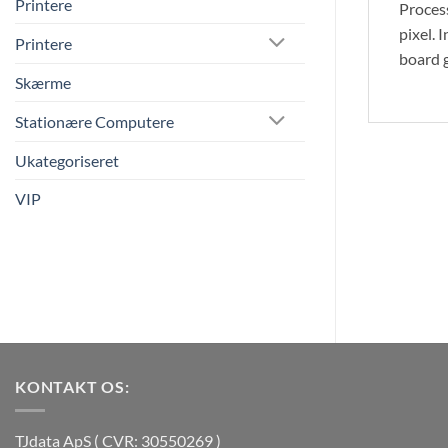
Printere
Proces
pixel.
Printere
board 
Skærme
Stationære Computere
Ukategoriseret
VIP
KONTAKT OS:
TJdata ApS ( CVR: 30550269 )