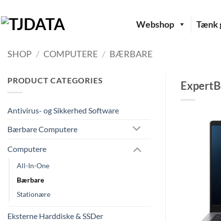
Fortsæt
til
Webshop
Tænk g
indhold
SHOP
/
COMPUTERE
/
BÆRBARE
PRODUCT CATEGORIES
ExpertBo
Antivirus- og Sikkerhed Software
Bærbare Computere
Computere
All-In-One
Bærbare
Stationære
Eksterne Harddiske & SSDer