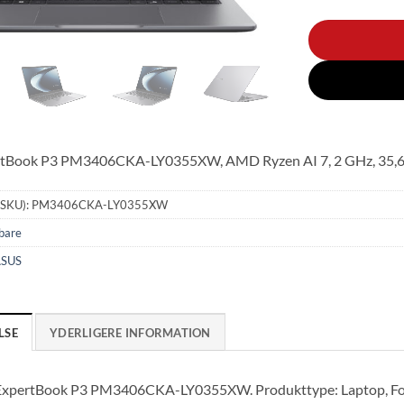
tBook P3 PM3406CKA-LY0355XW, AMD Ryzen AI 7, 2 GHz, 35,6 cm 
(SKU):
PM3406CKA-LY0355XW
bare
SUS
LSE
YDERLIGERE INFORMATION
xpertBook P3 PM3406CKA-LY0355XW. Produkttype: Laptop, Formf