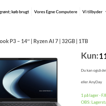
rønt; køb brugt
Vores Egne Computere
Vi tilbyder
ok P3 – 14″ | Ryzen AI 7 | 32GB | 1TB
Kun:
1
Du kan også del
eller
AnyDay
1 på lager - 
OBS: Lagersta