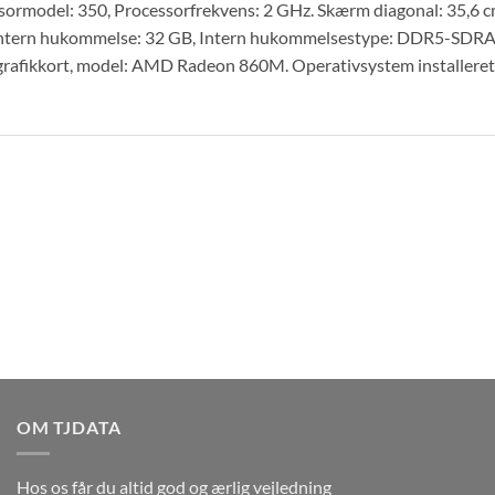
sormodel: 350, Processorfrekvens: 2 GHz. Skærm diagonal: 35,6
 Intern hukommelse: 32 GB, Intern hukommelsestype: DDR5-SDRAM.
grafikkort, model: AMD Radeon 860M. Operativsystem installeret
OM TJDATA
Hos os får du altid god og ærlig vejledning