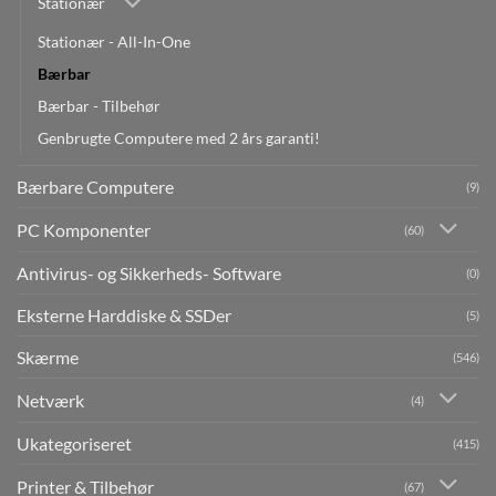
Stationær
Stationær - All-In-One
Bærbar
Bærbar - Tilbehør
Genbrugte Computere med 2 års garanti!
Bærbare Computere
(9)
PC Komponenter
(60)
Antivirus- og Sikkerheds- Software
(0)
Eksterne Harddiske & SSDer
(5)
Skærme
(546)
Netværk
(4)
Ukategoriseret
(415)
Printer & Tilbehør
(67)