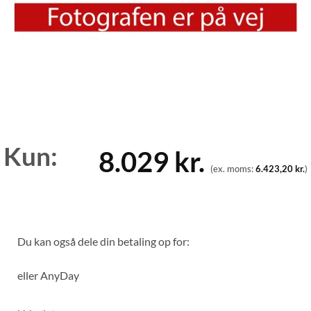
Kun:
8.029
kr.
(ex. moms:
6.423,20
kr.
)
Du kan også dele din betaling op for:
eller
AnyDay