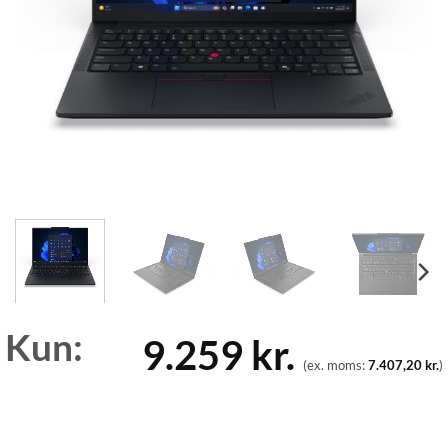
Kun:
9.259
kr.
(ex. moms:
7.407,20
kr.
)