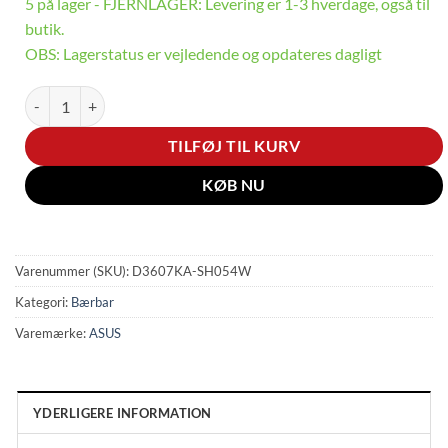
5 på lager - FJERNLAGER: Levering er 1-3 hverdage, også til
butik.
OBS: Lagerstatus er vejledende og opdateres dagligt
Vivobook S16 - 16" | Ryzen AI 5 | 16GB | 512GB antal
TILFØJ TIL KURV
KØB NU
Varenummer (SKU):
D3607KA-SH054W
Kategori:
Bærbar
Varemærke:
ASUS
YDERLIGERE INFORMATION