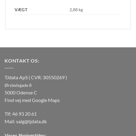
VÆGT
2,88 kg
KONTAKT OS:
TJdata ApS ( CVR: 30550269 )
Ørstedsgade 8
5000 Odense C
Find vej med Google Maps
Tlf:
46 93 20 61
Mail:
salg@tjdata.dk
Vores åbningstider: