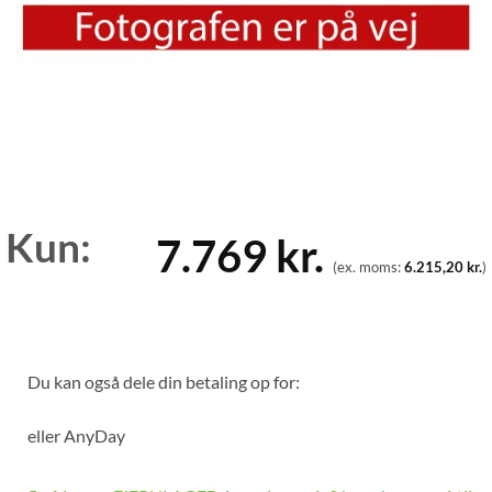
Kun:
7.769
kr.
(ex. moms:
6.215,20
kr.
)
Du kan også dele din betaling op for:
eller
AnyDay