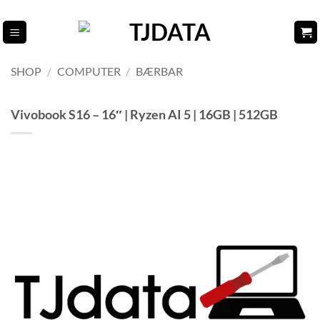
Fortsæt
til
indhold
SHOP
/
COMPUTER
/
BÆRBAR
Vivobook S16 – 16″ | Ryzen AI 5 | 16GB | 512GB