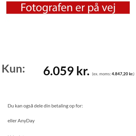
Kun:
6.059
kr.
(ex. moms:
4.847,20
kr.
)
Du kan også dele din betaling op for:
eller
AnyDay