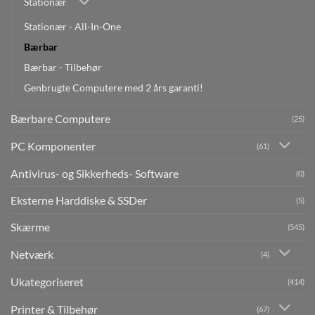
Stationær
Stationær - All-In-One
Bærbar
Bærbar - Tilbehør
Genbrugte Computere med 2 års garanti!
Bærbare Computere
(25)
PC Komponenter
(61)
Antivirus- og Sikkerheds- Software
(0)
Eksterne Harddiske & SSDer
(5)
Skærme
(545)
Netværk
(4)
Ukategoriseret
(414)
Printer & Tilbehør
(67)