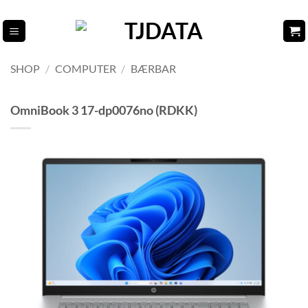
Fortsæt
til
indhold
SHOP
/
COMPUTER
/
BÆRBAR
OmniBook 3 17-dp0076no (RDKK)