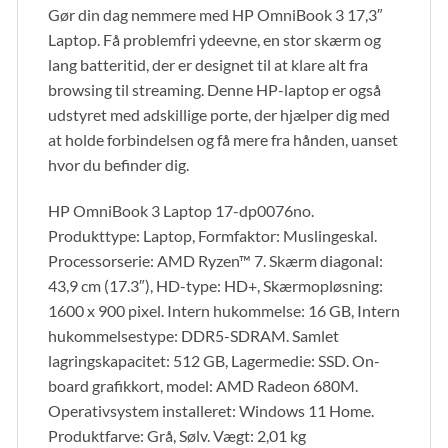
Gør din dag nemmere med HP OmniBook 3 17,3″
Laptop. Få problemfri ydeevne, en stor skærm og
lang batteritid, der er designet til at klare alt fra
browsing til streaming. Denne HP-laptop er også
udstyret med adskillige porte, der hjælper dig med
at holde forbindelsen og få mere fra hånden, uanset
hvor du befinder dig.
HP OmniBook 3 Laptop 17-dp0076no.
Produkttype: Laptop, Formfaktor: Muslingeskal.
Processorserie: AMD Ryzen™ 7. Skærm diagonal:
43,9 cm (17.3″), HD-type: HD+, Skærmopløsning:
1600 x 900 pixel. Intern hukommelse: 16 GB, Intern
hukommelsestype: DDR5-SDRAM. Samlet
lagringskapacitet: 512 GB, Lagermedie: SSD. On-
board grafikkort, model: AMD Radeon 680M.
Operativsystem installeret: Windows 11 Home.
Produktfarve: Grå, Sølv. Vægt: 2,01 kg