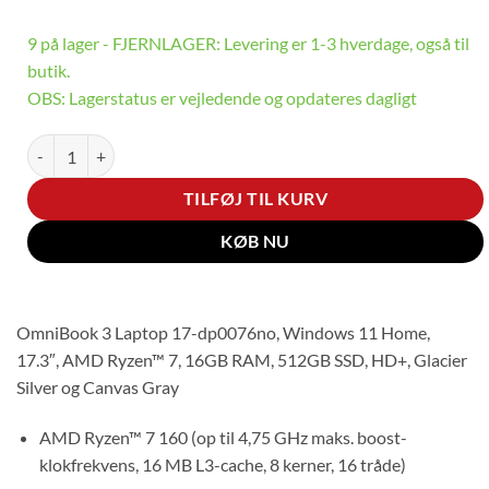
9 på lager - FJERNLAGER: Levering er 1-3 hverdage, også til
butik.
OBS: Lagerstatus er vejledende og opdateres dagligt
OmniBook 3 17-dp0076no (RDKK) antal
TILFØJ TIL KURV
KØB NU
OmniBook 3 Laptop 17-dp0076no, Windows 11 Home,
17.3″, AMD Ryzen™ 7, 16GB RAM, 512GB SSD, HD+, Glacier
Silver og Canvas Gray
AMD Ryzen™ 7 160 (op til 4,75 GHz maks. boost-
klokfrekvens, 16 MB L3-cache, 8 kerner, 16 tråde)