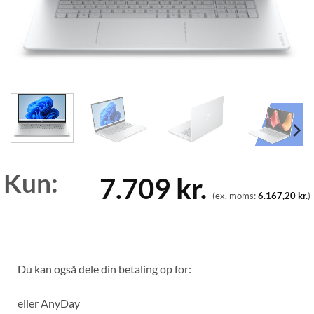
Kun:
7.709
kr.
(ex. moms:
6.167,20
kr.
)
Du kan også dele din betaling op for:
eller
AnyDay