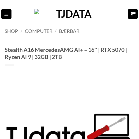
Fortsæt
til
indhold
SHOP
/
COMPUTER
/
BÆRBAR
Stealth A16 MercedesAMG AI+ – 16″ | RTX 5070 |
Ryzen AI 9 | 32GB | 2TB