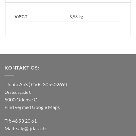
VÆGT
5,58 kg
KONTAKT OS:
TJdata ApS ( CVR: 30550269 )
Ørstedsgade 8
5000 Odense C
Find vej med Google Maps
Tlf:
46 93 20 61
Mail:
salg@tjdata.dk