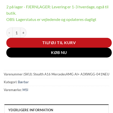
2 på lager - FJERNLAGER: Levering er 1-3 hverdage, også til
butik.
OBS: Lagerstatus er vejledende og opdateres dagligt
Stealth A16 MercedesAMG AI+ - 16" | RTX 5070 | Ryzen AI 9 | 32GB 
TILFØJ TIL KURV
KØB NU
Varenummer (SKU):
Stealth A16 MercedesAMG AI+ A3XWGG-041NEU
Kategori:
Bærbar
Varemærke:
MSI
YDERLIGERE INFORMATION