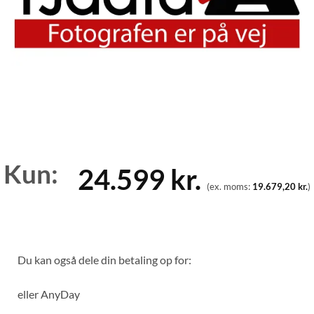
Kun:
24.599
kr.
(ex. moms:
19.679,20
kr.
)
Du kan også dele din betaling op for:
eller
AnyDay