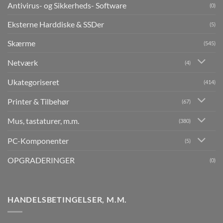
Antivirus- og Sikkerheds- Software
(0)
Eksterne Harddiske & SSDer
(5)
Skærme
(545)
Netværk
(4)
Ukategoriseret
(414)
Printer & Tilbehør
(67)
Mus, tastaturer, m.m.
(380)
PC-Komponenter
(5)
OPGRADERINGER
(0)
HANDELSBETINGELSER, M.M.