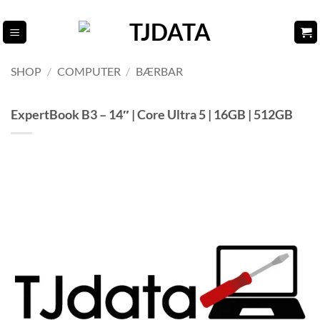
Fortsæt
til
indhold
SHOP
/
COMPUTER
/
BÆRBAR
ExpertBook B3 – 14″ | Core Ultra 5 | 16GB | 512GB