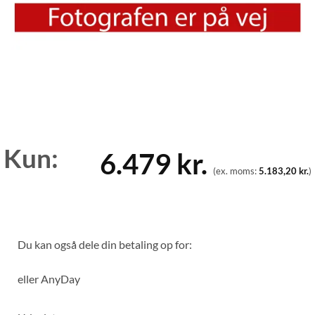
Kun:
6.479
kr.
(ex. moms:
5.183,20
kr.
)
Du kan også dele din betaling op for:
eller
AnyDay