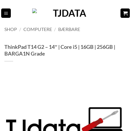
Fortsæt
til
indhold
SHOP
/
COMPUTERE
/
BÆRBARE
ThinkPad T14 G2 – 14″ | Core i5 | 16GB | 256GB |
BARGA1N Grade