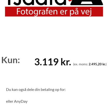
Kun:
3.119
kr.
(ex. moms:
2.495,20
kr.
)
Du kan også dele din betaling op for:
eller
AnyDay