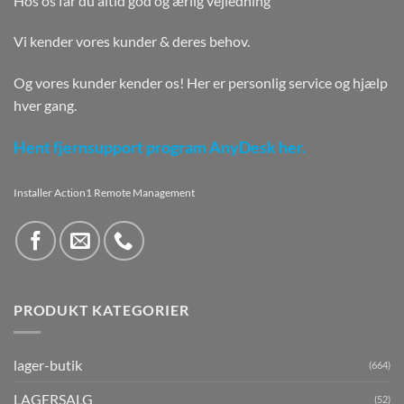
Hos os får du altid god og ærlig vejledning
Vi kender vores kunder & deres behov.
Og vores kunder kender os! Her er personlig service og hjælp
hver gang.
Hent fjernsupport program AnyDesk her.
Installer Action1 Remote Management
PRODUKT KATEGORIER
lager-butik
(664)
LAGERSALG
(52)