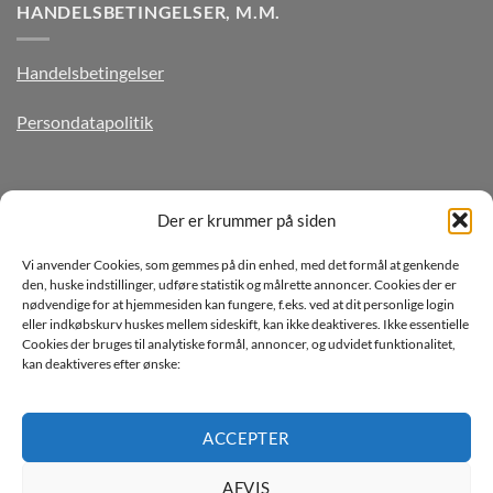
HANDELSBETINGELSER, M.M.
Handelsbetingelser
Persondatapolitik
TILMELD DIG VORES NYHEDSBREV
Der er krummer på siden
Vi anvender Cookies, som gemmes på din enhed, med det formål at genkende
den, huske indstillinger, udføre statistik og målrette annoncer. Cookies der er
nødvendige for at hjemmesiden kan fungere, f.eks. ved at dit personlige login
eller indkøbskurv huskes mellem sideskift, kan ikke deaktiveres. Ikke essentielle
Cookies der bruges til analytiske formål, annoncer, og udvidet funktionalitet,
kan deaktiveres efter ønske:
Jeg ønsker at modtage mails fra TJdata!
Læs vores Persondatapolitik
ACCEPTER
AFVIS