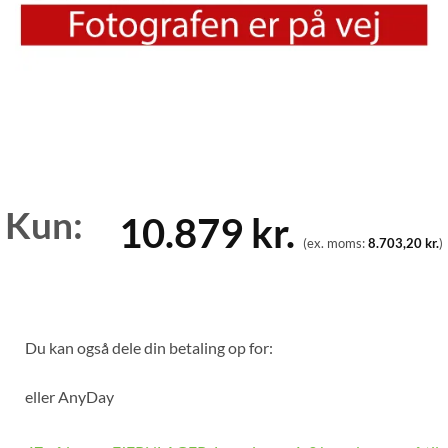
Kun:
10.879
kr.
(ex. moms:
8.703,20
kr.
)
Du kan også dele din betaling op for:
eller
AnyDay