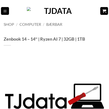
Fortsæt
til
indhold
SHOP
/
COMPUTER
/
BÆRBAR
Zenbook 14 – 14″ | Ryzen AI 7 | 32GB | 1TB