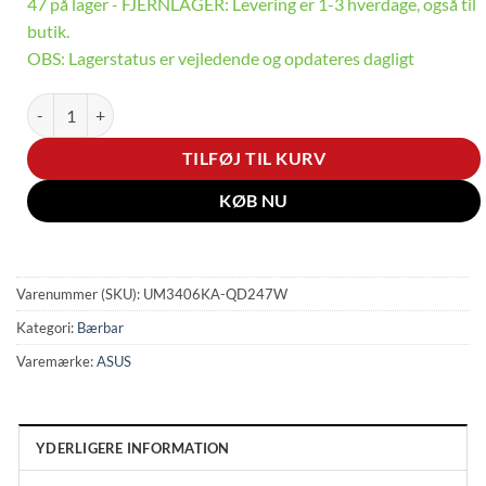
47 på lager - FJERNLAGER: Levering er 1-3 hverdage, også til
butik.
OBS: Lagerstatus er vejledende og opdateres dagligt
Zenbook 14 - 14" | Ryzen AI 7 | 32GB | 1TB antal
TILFØJ TIL KURV
KØB NU
Varenummer (SKU):
UM3406KA-QD247W
Kategori:
Bærbar
Varemærke:
ASUS
YDERLIGERE INFORMATION