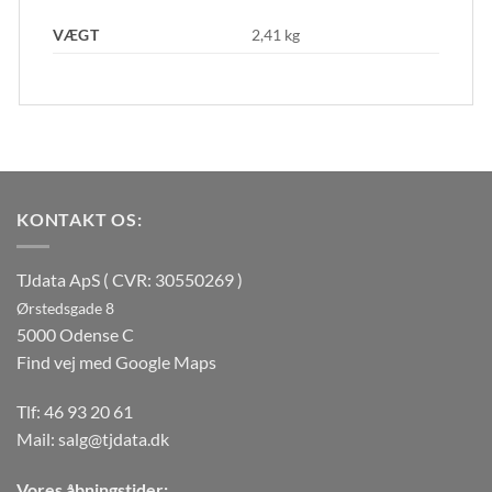
VÆGT
2,41 kg
KONTAKT OS:
TJdata ApS ( CVR: 30550269 )
Ørstedsgade 8
5000 Odense C
Find vej med Google Maps
Tlf:
46 93 20 61
Mail:
salg@tjdata.dk
Vores åbningstider: