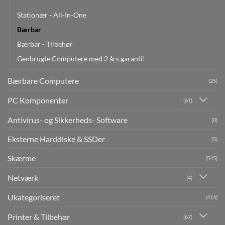
Stationær - All-In-One
Bærbar
Bærbar - Tilbehør
Genbrugte Computere med 2 års garanti!
Bærbare Computere
(25)
PC Komponenter
(61)
Antivirus- og Sikkerheds- Software
(0)
Eksterne Harddiske & SSDer
(5)
Skærme
(545)
Netværk
(4)
Ukategoriseret
(414)
Printer & Tilbehør
(67)