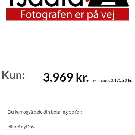
Kun:
3.969
kr.
(ex. moms:
3.175,20
kr.
)
Du kan også dele din betaling op for:
eller
AnyDay