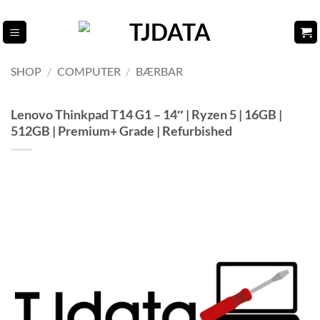
Fortsæt
til
indhold
SHOP
/
COMPUTER
/
BÆRBAR
Lenovo Thinkpad T14 G1 – 14″ | Ryzen 5 | 16GB |
512GB | Premium+ Grade | Refurbished