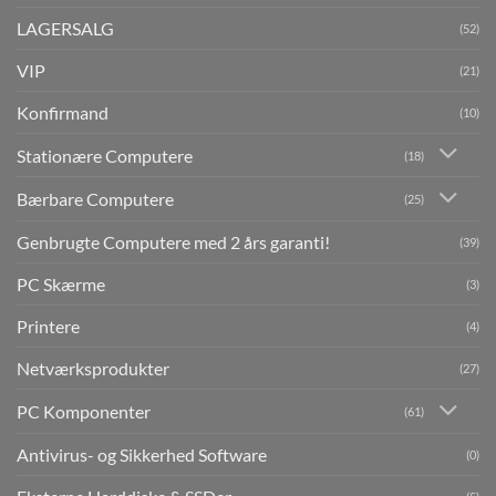
LAGERSALG
(52)
VIP
(21)
Konfirmand
(10)
Stationære Computere
(18)
Bærbare Computere
(25)
Genbrugte Computere med 2 års garanti!
(39)
PC Skærme
(3)
Printere
(4)
Netværksprodukter
(27)
PC Komponenter
(61)
Antivirus- og Sikkerhed Software
(0)