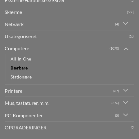
Eksterne Harddiske & SSDer
(5)
Skærme
(550)
Netværk
(4)
Ukategoriseret
(10)
Computere
(1070)
All-In-One
Bærbare
Stationære
Printere
(67)
Mus, tastaturer, m.m.
(376)
PC-Komponenter
(5)
OPGRADERINGER
(0)