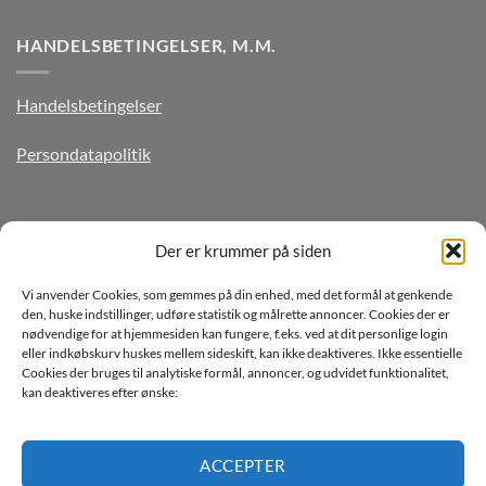
HANDELSBETINGELSER, M.M.
Handelsbetingelser
Persondatapolitik
TILMELD DIG VORES NYHEDSBREV
Der er krummer på siden
Vi anvender Cookies, som gemmes på din enhed, med det formål at genkende
den, huske indstillinger, udføre statistik og målrette annoncer. Cookies der er
nødvendige for at hjemmesiden kan fungere, f.eks. ved at dit personlige login
eller indkøbskurv huskes mellem sideskift, kan ikke deaktiveres. Ikke essentielle
Cookies der bruges til analytiske formål, annoncer, og udvidet funktionalitet,
kan deaktiveres efter ønske:
Jeg ønsker at modtage mails fra TJdata!
Læs vores Persondatapolitik
ACCEPTER