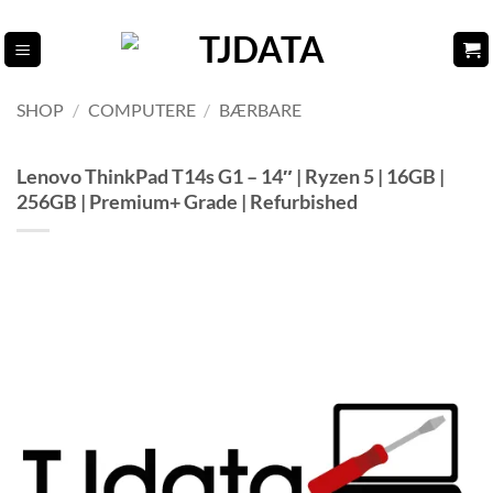
Fortsæt
til
indhold
SHOP
/
COMPUTERE
/
BÆRBARE
Lenovo ThinkPad T14s G1 – 14″ | Ryzen 5 | 16GB |
256GB | Premium+ Grade | Refurbished