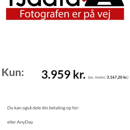
Kun:
3.959
kr.
(ex. moms:
3.167,20
kr.
)
Du kan også dele din betaling op for:
eller
AnyDay