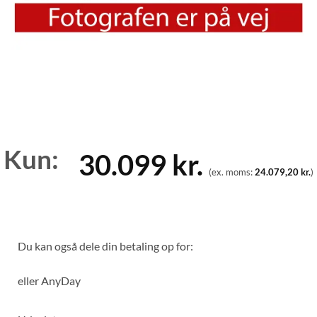
Kun:
30.099
kr.
(ex. moms:
24.079,20
kr.
)
Du kan også dele din betaling op for:
eller
AnyDay