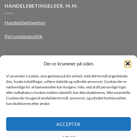
HANDELSBETINGELSER, M.M.
Handelsbetingelser
Persondatapolitik
TILMELD DIG VORES NYHEDSBREV
Der er krummer på siden
Vi anvender Cookies, som gemmes på din enhed, med det formål at genkende
den, huske indstillinger, udføre statistik og målrette annoncer. Cookies der er
nødvendige for at hjemmesiden kan fungere, f.eks. ved at dit personlige login
eller indkøbskurv huskes mellem sideskift, kan ikke deaktiveres. Ikke essentielle
Cookies der bruges til analytiske formål, annoncer, og udvidet funktionalitet,
kan deaktiveres efter ønske:
Jeg ønsker at modtage mails fra TJdata!
Læs vores Persondatapolitik
ACCEPTER