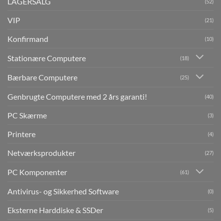
LAGERSALG
(52)
VIP
(21)
Konfirmand
(10)
Stationære Computere
(18)
Bærbare Computere
(25)
Genbrugte Computere med 2 års garanti!
(40)
PC Skærme
(3)
Printere
(4)
Netværksprodukter
(27)
PC Komponenter
(61)
Antivirus- og Sikkerhed Software
(0)
Eksterne Harddiske & SSDer
(5)