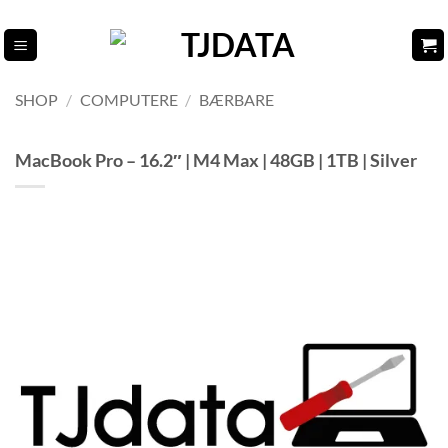
Fortsæt
til
indhold
SHOP
/
COMPUTERE
/
BÆRBARE
MacBook Pro – 16.2″ | M4 Max | 48GB | 1TB | Silver