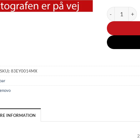
Legion 9 - 18"
(SKU):
83EY0014MX
bar
enovo
ERE INFORMATION
2