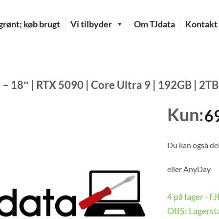
rønt; køb brugt
Vi tilbyder
Om TJdata
Kontakt
 – 18″ | RTX 5090 | Core Ultra 9 | 192GB | 2TB
Kun:
6
Du kan også del
eller
AnyDay
4 på lager - 
OBS: Lagersta