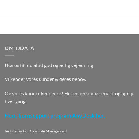
OM TJDATA
Hos os får du altid god og ærlig vejledning
Vi kender vores kunder & deres behov.
Og vores kunder kender os! Her er personlig service og hjælp
hver gang.
Hent fjernsupport program AnyDesk her.
Installer Action1 Remote Management