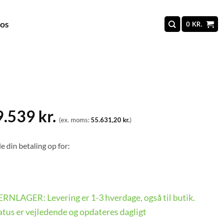
 os
0
KR.
9.539
kr.
(ex. moms:
55.631,20
kr.
)
e din betaling op for:
FJERNLAGER: Levering er 1-3 hverdage, også til butik.
tus er vejledende og opdateres dagligt