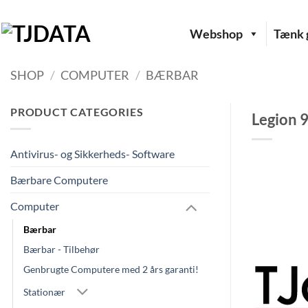
Fortsæt
til
Webshop
Tænk g
indhold
SHOP
/
COMPUTER
/
BÆRBAR
PRODUCT CATEGORIES
Legion 9
Antivirus- og Sikkerheds- Software
Bærbare Computere
Computer
Bærbar
Bærbar - Tilbehør
Genbrugte Computere med 2 års garanti!
Stationær