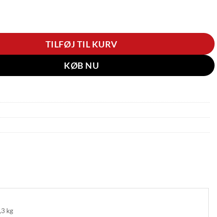
 | RTX 5090 | Core Ultra 9 | 192GB | 2TB antal
TILFØJ TIL KURV
KØB NU
,3 kg