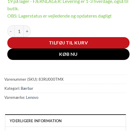
19 på lager - FJERNLAGER: Levering er 1-3 hverdage, også til
butik.
OBS: Lagerstatus er vejledende og opdateres dagligt
Legion Pro 7 - 16" | RTX 5080 | Ryzen 9 | 32GB | 1TB antal
TILFØJ TIL KURV
KØB NU
Varenummer (SKU):
83RU000TMX
Kategori:
Bærbar
Varemærke:
Lenovo
YDERLIGERE INFORMATION