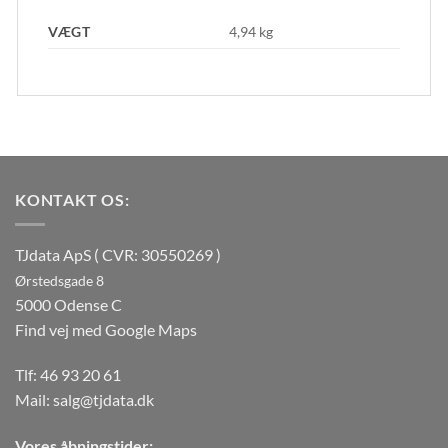
VÆGT
4,94 kg
KONTAKT OS:
TJdata ApS ( CVR: 30550269 )
Ørstedsgade 8
5000 Odense C
Find vej med Google Maps
Tlf:
46 93 20 61
Mail:
salg@tjdata.dk
Vores åbningstider: