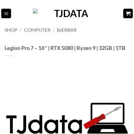
Fortsæt
til
indhold
SHOP
/
COMPUTER
/
BÆRBAR
Legion Pro 7 – 16″ | RTX 5080 | Ryzen 9 | 32GB | 1TB