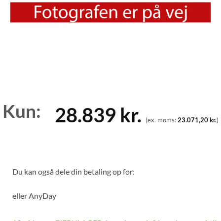
Kun:
28.839
kr.
(ex. moms:
23.071,20
kr.
)
Du kan også dele din betaling op for:
eller
AnyDay