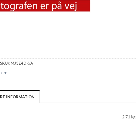
(SKU):
MJ3E4DK/A
bare
ERE INFORMATION
2,71 kg