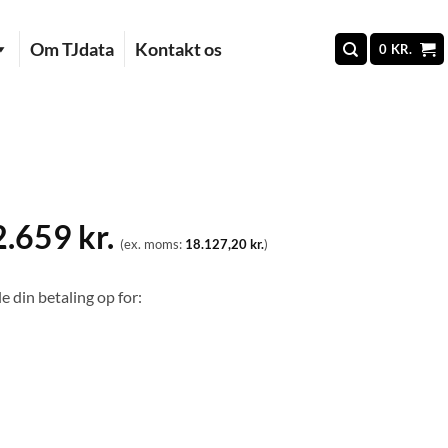
Om TJdata
Kontakt os
0
KR.
2.659
kr.
(ex. moms:
18.127,20
kr.
)
e din betaling op for: