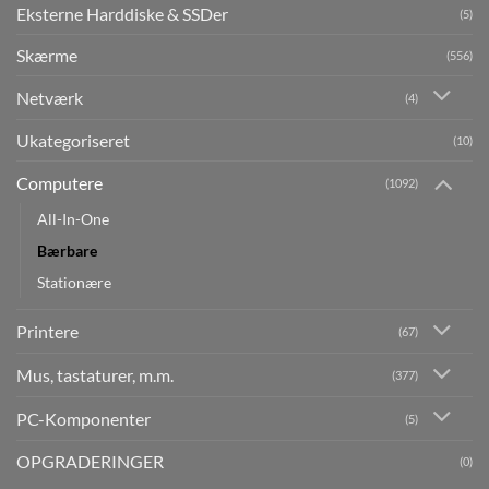
Eksterne Harddiske & SSDer
(5)
Skærme
(556)
Netværk
(4)
Ukategoriseret
(10)
Computere
(1092)
All-In-One
Bærbare
Stationære
Printere
(67)
Mus, tastaturer, m.m.
(377)
PC-Komponenter
(5)
OPGRADERINGER
(0)