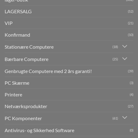
LAGERSALG
(52)
VIP
(21)
Konfirmand
(10)
Stationære Computere
(18)
Bærbare Computere
(25)
Genbrugte Computere med 2 års garanti!
(39)
PC Skærme
(3)
Printere
(4)
Netværksprodukter
(27)
PC Komponenter
(61)
Antivirus- og Sikkerhed Software
(0)