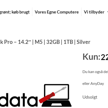
rønt; køb brugt
Vores Egne Computere
Vi tilbyder
Pro – 14.2″ | M5 | 32GB | 1TB | Silver
Kun:
2
Du kan også del
eller
AnyDay
Udsolgt