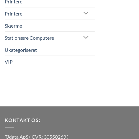
Printere
Printere
Skærme
Stationære Computere
Ukategoriseret
VIP
KONTAKT OS:
TJdata ApS ( CVR: 30550269 )