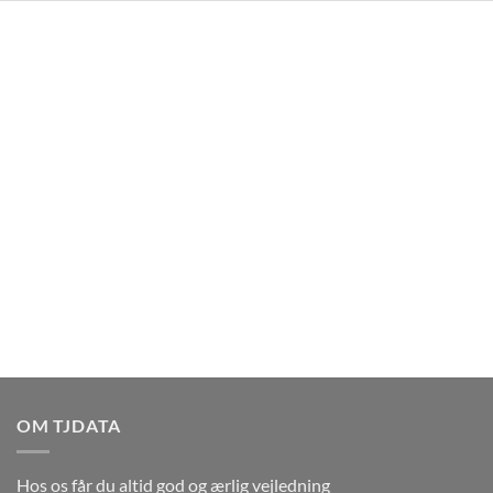
OM TJDATA
Hos os får du altid god og ærlig vejledning