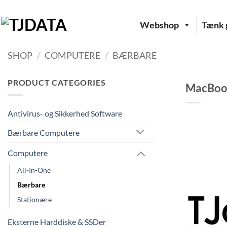
Fortsæt
til
Webshop
Tænk g
indhold
SHOP
/
COMPUTERE
/
BÆRBARE
PRODUCT CATEGORIES
MacBook 
Antivirus- og Sikkerhed Software
Bærbare Computere
Computere
All-In-One
Bærbare
Stationære
Eksterne Harddiske & SSDer