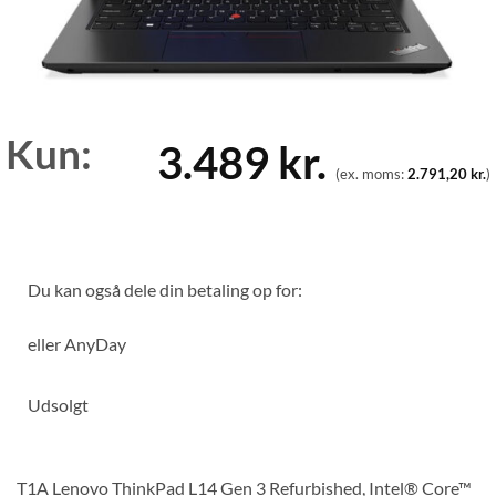
Kun:
3.489
kr.
(ex. moms:
2.791,20
kr.
)
Du kan også dele din betaling op for:
eller
AnyDay
Udsolgt
T1A Lenovo ThinkPad L14 Gen 3 Refurbished, Intel® Core™