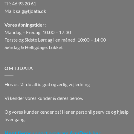
Tlf:
46 93 20 61
Mail:
salg@tjdata.dk
Vores åbningstider:
Mandag – Fredag: 10:00 – 17:30
Første og Sidste Lørdag i en måned: 10:00 – 14:00
Søndag & Helligdage: Lukket
OM TJDATA
Hos os får du altid god og ærlig vejledning
Vi kender vores kunder & deres behov.
Og vores kunder kender os! Her er personlig service og hjælp
hver gang.
Hent fjernsupport program AnyDesk her.