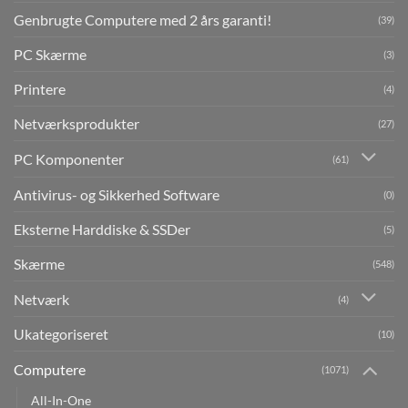
Genbrugte Computere med 2 års garanti!
(39)
PC Skærme
(3)
Printere
(4)
Netværksprodukter
(27)
PC Komponenter
(61)
Antivirus- og Sikkerhed Software
(0)
Eksterne Harddiske & SSDer
(5)
Skærme
(548)
Netværk
(4)
Ukategoriseret
(10)
Computere
(1071)
All-In-One