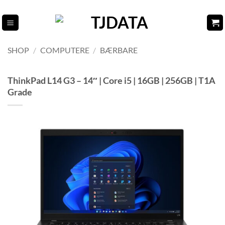
Fortsæt
til
indhold
SHOP
/
COMPUTERE
/
BÆRBARE
ThinkPad L14 G3 – 14″ | Core i5 | 16GB | 256GB | T1A
Grade