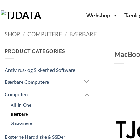
Fortsæt
til
Webshop
Tænk g
indhold
SHOP
/
COMPUTERE
/
BÆRBARE
PRODUCT CATEGORIES
MacBook 
Antivirus- og Sikkerhed Software
Bærbare Computere
Computere
All-In-One
Bærbare
Stationære
Eksterne Harddiske & SSDer