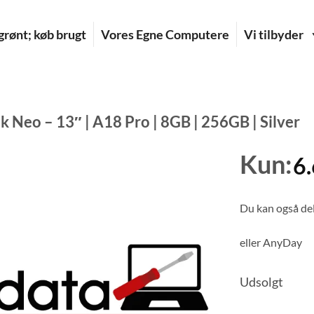
rønt; køb brugt
Vores Egne Computere
Vi tilbyder
Neo – 13″ | A18 Pro | 8GB | 256GB | Silver
Kun:
6
Du kan også del
eller
AnyDay
Udsolgt