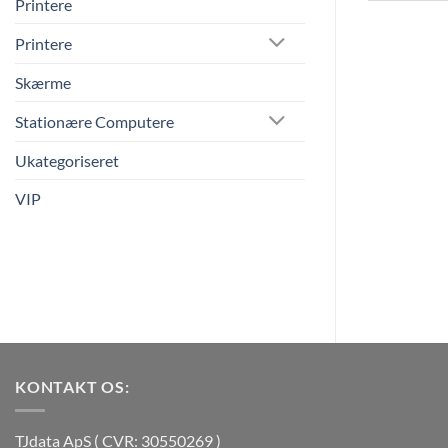
Printere
Printere
Skærme
Stationære Computere
Ukategoriseret
VIP
KONTAKT OS:
TJdata ApS ( CVR: 30550269 )