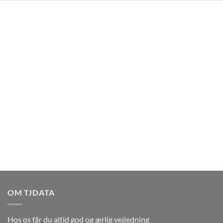
OM TJDATA
Hos os får du altid god og ærlig vejledning