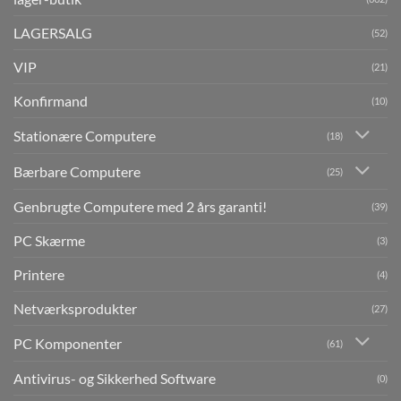
LAGERSALG
(52)
VIP
(21)
Konfirmand
(10)
Stationære Computere
(18)
Bærbare Computere
(25)
Genbrugte Computere med 2 års garanti!
(39)
PC Skærme
(3)
Printere
(4)
Netværksprodukter
(27)
PC Komponenter
(61)
Antivirus- og Sikkerhed Software
(0)