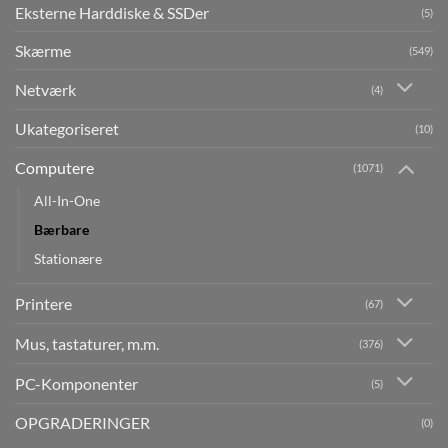
Eksterne Harddiske & SSDer
(5)
Skærme
(549)
Netværk
(4)
Ukategoriseret
(10)
Computere
(1071)
All-In-One
Bærbare
Stationære
Printere
(67)
Mus, tastaturer, m.m.
(376)
PC-Komponenter
(5)
OPGRADERINGER
(0)