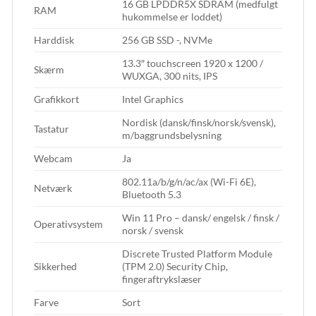
16 GB LPDDR5X SDRAM (medfulgt
RAM
hukommelse er loddet)
Harddisk
256 GB SSD -, NVMe
13.3″ touchscreen 1920 x 1200 /
Skærm
WUXGA, 300 nits, IPS
Grafikkort
Intel Graphics
Nordisk (dansk/finsk/norsk/svensk),
Tastatur
m/baggrundsbelysning
Webcam
Ja
802.11a/b/g/n/ac/ax (Wi-Fi 6E),
Netværk
Bluetooth 5.3
Win 11 Pro – dansk/ engelsk / finsk /
Operativsystem
norsk / svensk
Discrete Trusted Platform Module
Sikkerhed
(TPM 2.0) Security Chip,
fingeraftrykslæser
Farve
Sort