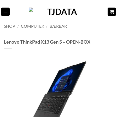
Fortsæt
til
indhold
SHOP
/
COMPUTER
/
BÆRBAR
Lenovo ThinkPad X13 Gen 5 – OPEN-BOX