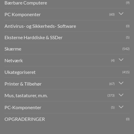
Bærbare Computere
(9)
PC Komponenter
(60)
Antivirus- og Sikkerheds- Software
(0)
Eksterne Harddiske & SSDer
(5)
Skærme
(542)
Netværk
(4)
Ukategoriseret
(415)
Printer & Tilbehør
(67)
Mus, tastaturer, m.m.
(373)
PC-Komponenter
(5)
OPGRADERINGER
(0)