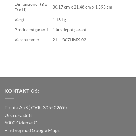
Dimensioner (B x
30.17 cm x 21.48 cm x 1.595 cm
D x H)
Vægt
1.13 kg
Producentgaranti
1 års depot garanti
Varenummer
21LU007HMX-02
KONTAKT OS:
TJdata ApS ( CVR: 30550269 )
Ørstedsgade 8
5000 Odense C
Find vej med Google Maps