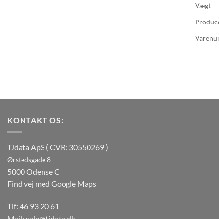
Vægt
Produce
Varen
KONTAKT OS:
TJdata ApS ( CVR: 30550269 )
Ørstedsgade 8
5000 Odense C
Find vej med Google Maps
Tlf:
46 93 20 61
Mail:
salg@tjdata.dk