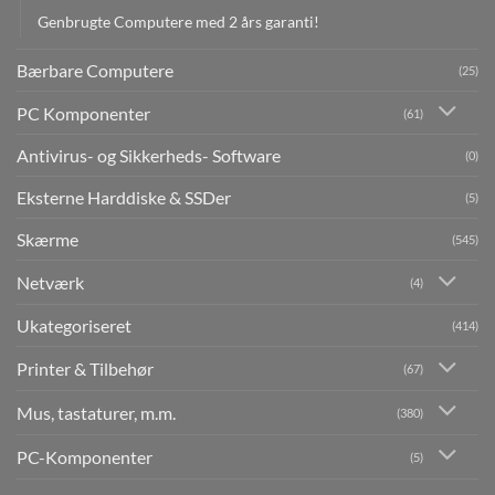
Genbrugte Computere med 2 års garanti!
Bærbare Computere
(25)
PC Komponenter
(61)
Antivirus- og Sikkerheds- Software
(0)
Eksterne Harddiske & SSDer
(5)
Skærme
(545)
Netværk
(4)
Ukategoriseret
(414)
Printer & Tilbehør
(67)
Mus, tastaturer, m.m.
(380)
PC-Komponenter
(5)