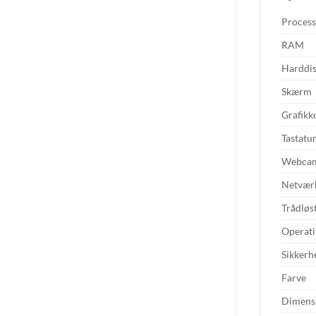
Process
RAM
Harddi
Skærm
Grafikk
Tastatu
Webca
Netvær
Trådlø
Operati
Sikkerh
Farve
Dimensi