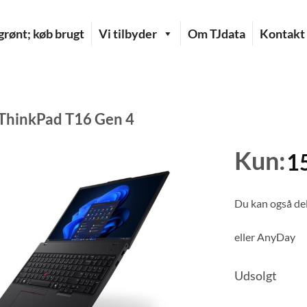
rønt; køb brugt
Vi tilbyder
Om TJdata
Kontakt
ThinkPad T16 Gen 4
Kun:
1
Du kan også del
eller
AnyDay
Udsolgt