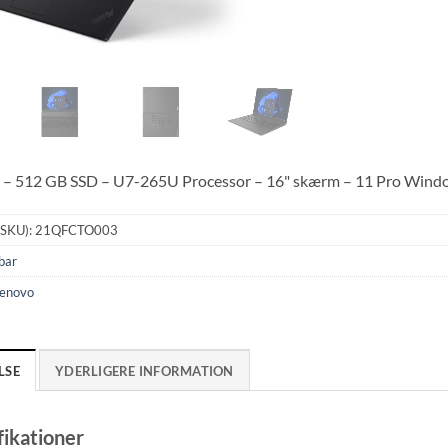
– 512 GB SSD – U7-265U Processor – 16" skærm – 11 Pro Wind
(SKU):
21QFCTO003
bar
enovo
LSE
YDERLIGERE INFORMATION
fikationer