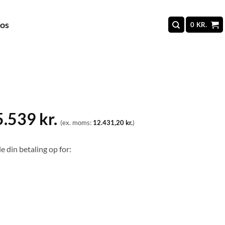
 os
0
KR.
5.539
kr.
(ex. moms:
12.431,20
kr.
)
e din betaling op for: