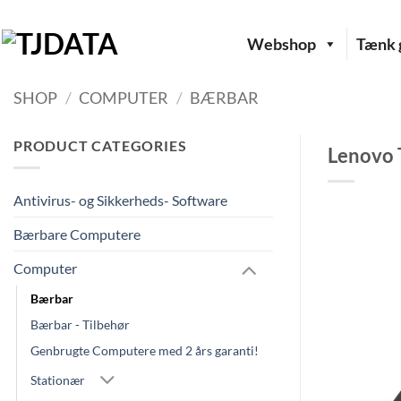
Fortsæt
til
Webshop
Tænk g
indhold
SHOP
/
COMPUTER
/
BÆRBAR
PRODUCT CATEGORIES
Lenovo 
Antivirus- og Sikkerheds- Software
Bærbare Computere
Computer
Bærbar
Bærbar - Tilbehør
Genbrugte Computere med 2 års garanti!
Stationær