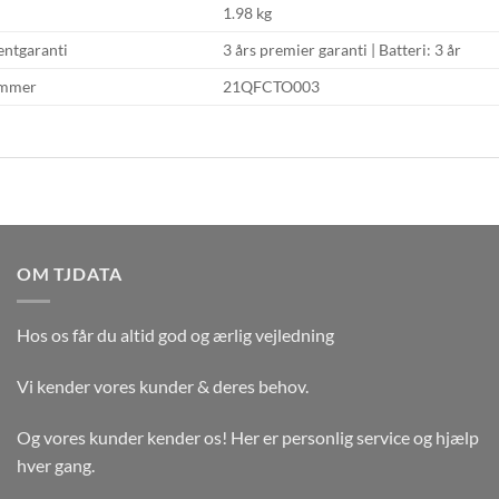
1.98 kg
ntgaranti
3 års premier garanti | Batteri: 3 år
ummer
21QFCTO003
OM TJDATA
Hos os får du altid god og ærlig vejledning
Vi kender vores kunder & deres behov.
Og vores kunder kender os! Her er personlig service og hjælp
hver gang.