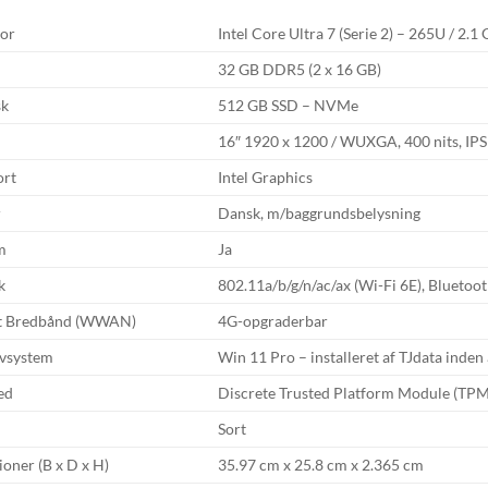
or
Intel Core Ultra 7 (Serie 2) – 265U / 2.1
32 GB DDR5 (2 x 16 GB)
sk
512 GB SSD – NVMe
16″ 1920 x 1200 / WUXGA, 400 nits, IPS
ort
Intel Graphics
r
Dansk, m/baggrundsbelysning
m
Ja
k
802.11a/b/g/n/ac/ax (Wi-Fi 6E), Bluetoot
st Bredbånd (WWAN)
4G-opgraderbar
vsystem
Win 11 Pro – installeret af TJdata inden
ed
Discrete Trusted Platform Module (TPM 2
Sort
oner (B x D x H)
35.97 cm x 25.8 cm x 2.365 cm