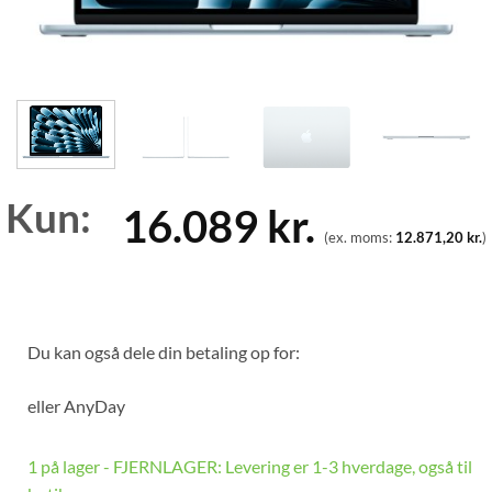
Kun:
16.089
kr.
(ex. moms:
12.871,20
kr.
)
Du kan også dele din betaling op for:
eller
AnyDay
1 på lager - FJERNLAGER: Levering er 1-3 hverdage, også til