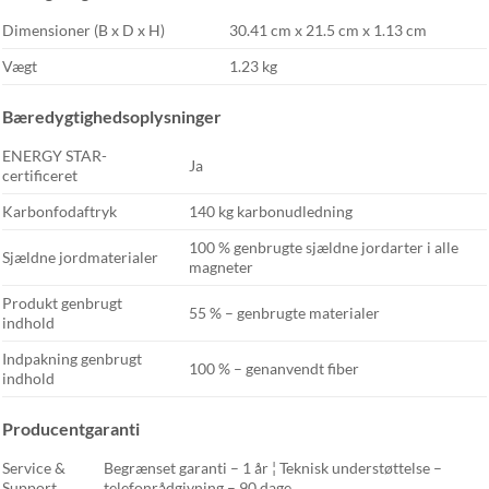
Dimensioner (B x D x H)
30.41 cm x 21.5 cm x 1.13 cm
Vægt
1.23 kg
Bæredygtighedsoplysninger
ENERGY STAR-
Ja
certificeret
Karbonfodaftryk
140 kg karbonudledning
100 % genbrugte sjældne jordarter i alle
Sjældne jordmaterialer
magneter
Produkt genbrugt
55 % – genbrugte materialer
indhold
Indpakning genbrugt
100 % – genanvendt fiber
indhold
Producentgaranti
Service &
Begrænset garanti – 1 år ¦ Teknisk understøttelse –
Support
telefonrådgivning – 90 dage