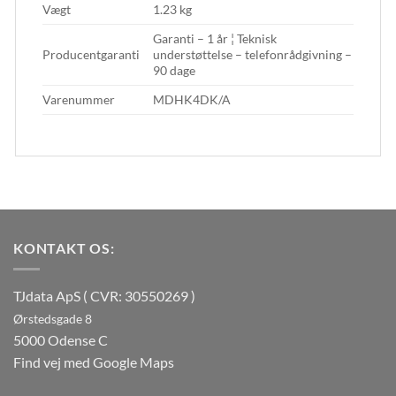
Vægt
1.23 kg
Garanti – 1 år ¦ Teknisk
Producentgaranti
understøttelse – telefonrådgivning –
90 dage
Varenummer
MDHK4DK/A
KONTAKT OS:
TJdata ApS ( CVR: 30550269 )
Ørstedsgade 8
5000 Odense C
Find vej med Google Maps