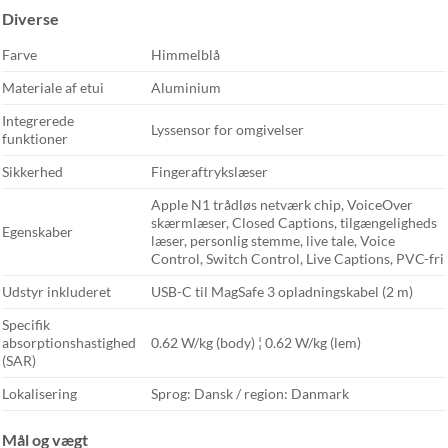
Diverse
Farve
Himmelblå
Materiale af etui
Aluminium
Integrerede
Lyssensor for omgivelser
funktioner
Sikkerhed
Fingeraftrykslæser
Apple N1 trådløs netværk chip, VoiceOver
skærmlæser, Closed Captions, tilgængeligheds
Egenskaber
læser, personlig stemme, live tale, Voice
Control, Switch Control, Live Captions, PVC-fri
Udstyr inkluderet
USB-C til MagSafe 3 opladningskabel (2 m)
Specifik
absorptionshastighed
0.62 W/kg (body) ¦ 0.62 W/kg (lem)
(SAR)
Lokalisering
Sprog: Dansk / region: Danmark
Mål og vægt