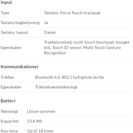
Input
Type
Tastatur, Force Touch-trackpad
Tastaturbagbelysning
Ja
Tastatur layout
Dansk
Trykfølsomhed, multi-touch touchpad, tvunget
Egenskaber
klik, Touch ID sensor, Multi-Touch Gesture
Recognition
Kommunikationer
Trådløs
Bluetooth 6.0, 802.11a/b/g/n/ac/ax/be
Egenskaber
Trådnetværksteknologi
Batteri
Teknologi
Litium-polymer
Kapacitet
53.8 Wh
Run-time
Op til 18 timer