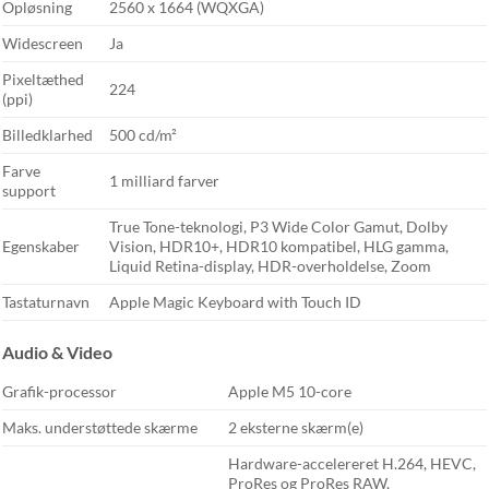
Opløsning
2560 x 1664 (WQXGA)
Widescreen
Ja
Pixeltæthed
224
(ppi)
Billedklarhed
500 cd/m²
Farve
1 milliard farver
support
True Tone-teknologi, P3 Wide Color Gamut, Dolby
Egenskaber
Vision, HDR10+, HDR10 kompatibel, HLG gamma,
Liquid Retina-display, HDR-overholdelse, Zoom
Tastaturnavn
Apple Magic Keyboard with Touch ID
Audio & Video
Grafik-processor
Apple M5 10-core
Maks. understøttede skærme
2 eksterne skærm(e)
Hardware-accelereret H.264, HEVC,
ProRes og ProRes RAW,