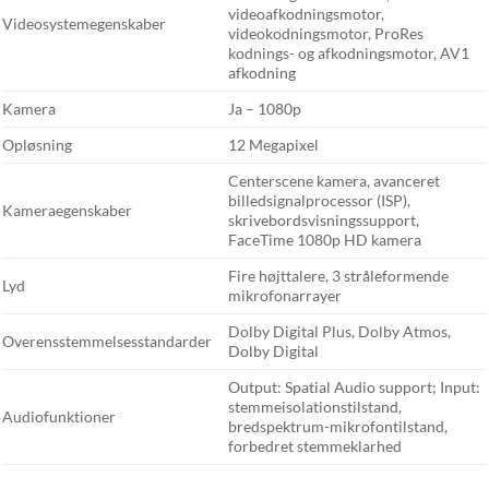
videoafkodningsmotor,
Videosystemegenskaber
videokodningsmotor, ProRes
kodnings- og afkodningsmotor, AV1
afkodning
Kamera
Ja – 1080p
Opløsning
12 Megapixel
Centerscene kamera, avanceret
billedsignalprocessor (ISP),
Kameraegenskaber
skrivebordsvisningssupport,
FaceTime 1080p HD kamera
Fire højttalere, 3 stråleformende
Lyd
mikrofonarrayer
Dolby Digital Plus, Dolby Atmos,
Overensstemmelsesstandarder
Dolby Digital
Output: Spatial Audio support; Input:
stemmeisolationstilstand,
Audiofunktioner
bredspektrum-mikrofontilstand,
forbedret stemmeklarhed