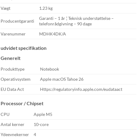
Vægt
1.23 kg
Garanti – 1 år ¦ Teknisk understøttelse –
Producentgaranti
telefonrådgivning – 90 dage
Varenummer
MDHK4DK/A
udvidet specifikation
Generelt
Produkttype
Notebook
Operativsystem
Apple macOS Tahoe 26
EU Data Act
Https://regulatoryinfo.apple.com/eudataact
Processor / Chipset
CPU
Apple M5
Antal kerner
10-core
Ydeevnekerner
4