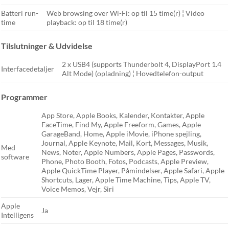
Batteri run-
Web browsing over Wi-Fi: op til 15 time(r) ¦ Video
time
playback: op til 18 time(r)
Tilslutninger & Udvidelse
2 x USB4 (supports Thunderbolt 4, DisplayPort 1.4
Interfacedetaljer
Alt Mode) (opladning) ¦ Hovedtelefon-output
Programmer
App Store, Apple Books, Kalender, Kontakter, Apple
FaceTime, Find My, Apple Freeform, Games, Apple
GarageBand, Home, Apple iMovie, iPhone spejling,
Journal, Apple Keynote, Mail, Kort, Messages, Musik,
Med
News, Noter, Apple Numbers, Apple Pages, Passwords,
software
Phone, Photo Booth, Fotos, Podcasts, Apple Preview,
Apple QuickTime Player, Påmindelser, Apple Safari, Apple
Shortcuts, Lager, Apple Time Machine, Tips, Apple TV,
Voice Memos, Vejr, Siri
Apple
Ja
Intelligens