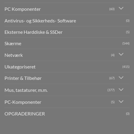
PC Komponenter
(60)
Antivirus- og Sikkerheds- Software
(0)
Eksterne Harddiske & SSDer
(5)
Skærme
(544)
Netværk
(4)
Ukategoriseret
(415)
Printer & Tilbehør
(67)
Mus, tastaturer, m.m.
(377)
PC-Komponenter
(5)
OPGRADERINGER
(0)