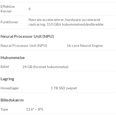
Effektive
6
Kerner
Neurale acceleratorer, hardware-accelereret
Funktioner
raytracing, 153 GB/s hukommelsesbåndbredde
Neural Processor Unit (NPU)
Neural Processor Unit (NPU)
16-core Neural Engine
Hukommelse
RAM
24 GB (forenet hukommelse)
Lagring
Hovedlager
1 TB SSD svejset
Billedskærm
Type
13.6″ – IPS