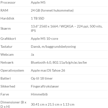
Processor
Apple M5
RAM
24 GB (forenet hukommelse)
Harddisk
1 TB SSD
13.6″ 2560 x 1664 / WQXGA – 224 ppi, 500 nits,
Skærm
IPS
Grafikkort
Apple M5 10-core
Tastatur
Dansk, m/baggrundsbelysning
Webcam
Ja
Netværk
Bluetooth 6.0, 802.11a/b/g/n/ac/ax/be
Operativsystem
Apple macOS Tahoe 26
Batteri
Op til 18 timer
Sikkerhed
Fingeraftrykslæser
Farve
Himmelblå
Dimensioner (B x
30.41 cm x 21.5 cm x 1.13 cm
D x H)