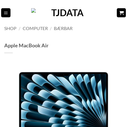
Fortsæt
til
indhold
SHOP
/
COMPUTER
/
BÆRBAR
Apple MacBook Air