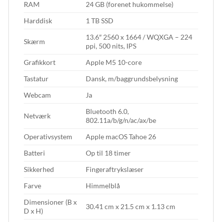
RAM
24 GB (forenet hukommelse)
Harddisk
1 TB SSD
13.6″ 2560 x 1664 / WQXGA – 224
Skærm
ppi, 500 nits, IPS
Grafikkort
Apple M5 10-core
Tastatur
Dansk, m/baggrundsbelysning
Webcam
Ja
Bluetooth 6.0,
Netværk
802.11a/b/g/n/ac/ax/be
Operativsystem
Apple macOS Tahoe 26
Batteri
Op til 18 timer
Sikkerhed
Fingeraftrykslæser
Farve
Himmelblå
Dimensioner (B x
30.41 cm x 21.5 cm x 1.13 cm
D x H)