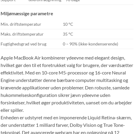
Miljømæssige parametre
Min. driftstemperatur
10 °C
Maks. driftstemperatur
35 °C
Fugtighedsgrad ved brug
0 – 90% (ikke-kondenserende)
Apple MacBook Air kombinerer ydeevne med elegant design,
hvilket gør den til et foretrukket valg for brugere, der værdsætter
effektivitet. Med en 10-core M5-processor og 16-core Neural
Engine understøtter denne bærbare computer multitasking og
krævende applikationer uden problemer. Den robuste, samlede
hukommelseskonfiguration sikrer jævn ydeevne uden
forsinkelser, hvilket øger produktiviteten, uanset om du arbejder
eller spiller.
Enheden er udstyret med en imponerende Liquid Retina-skærm,
der understøtter 1 milliard farver, Dolby Vision og True Tone-
teknologi. Det avancerede webcam har en opløsning på 12