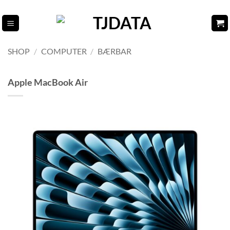
Fortsæt
til
indhold
SHOP
/
COMPUTER
/
BÆRBAR
Apple MacBook Air