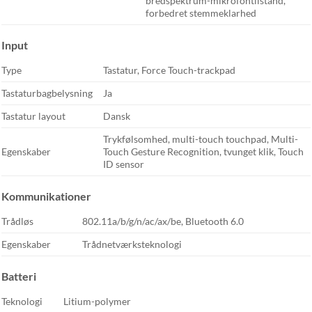
bredspektrum-mikrofontilstand,
forbedret stemmeklarhed
Input
Type
Tastatur, Force Touch-trackpad
Tastaturbagbelysning
Ja
Tastatur layout
Dansk
Trykfølsomhed, multi-touch touchpad, Multi-
Egenskaber
Touch Gesture Recognition, tvunget klik, Touch
ID sensor
Kommunikationer
Trådløs
802.11a/b/g/n/ac/ax/be, Bluetooth 6.0
Egenskaber
Trådnetværksteknologi
Batteri
Teknologi
Litium-polymer