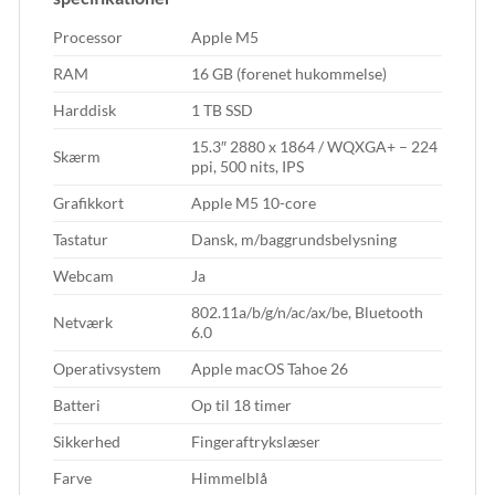
Processor
Apple M5
RAM
16 GB (forenet hukommelse)
Harddisk
1 TB SSD
15.3″ 2880 x 1864 / WQXGA+ – 224
Skærm
ppi, 500 nits, IPS
Grafikkort
Apple M5 10-core
Tastatur
Dansk, m/baggrundsbelysning
Webcam
Ja
802.11a/b/g/n/ac/ax/be, Bluetooth
Netværk
6.0
Operativsystem
Apple macOS Tahoe 26
Batteri
Op til 18 timer
Sikkerhed
Fingeraftrykslæser
Farve
Himmelblå