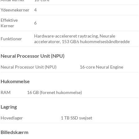
Ydeevnekerner
4
Effektive
6
Kerner
Hardware-accelereret raytracing, Neurale
Funktioner
acceleratorer, 153 GB/s hukommelsesbåndbredde
Neural Processor Unit (NPU)
Neural Processor Unit (NPU)
16-core Neural Engine
Hukommelse
RAM
16 GB (forenet hukommelse)
Lagring
Hovedlager
1 TB SSD svejset
Billedskærm