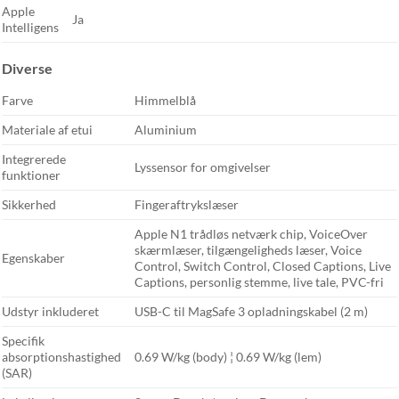
Apple
Ja
Intelligens
Diverse
Farve
Himmelblå
Materiale af etui
Aluminium
Integrerede
Lyssensor for omgivelser
funktioner
Sikkerhed
Fingeraftrykslæser
Apple N1 trådløs netværk chip, VoiceOver
skærmlæser, tilgængeligheds læser, Voice
Egenskaber
Control, Switch Control, Closed Captions, Live
Captions, personlig stemme, live tale, PVC-fri
Udstyr inkluderet
USB-C til MagSafe 3 opladningskabel (2 m)
Specifik
absorptionshastighed
0.69 W/kg (body) ¦ 0.69 W/kg (lem)
(SAR)