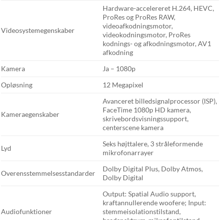
Hardware-accelereret H.264, HEVC,
ProRes og ProRes RAW,
videoafkodningsmotor,
Videosystemegenskaber
videokodningsmotor, ProRes
kodnings- og afkodningsmotor, AV1
afkodning
Kamera
Ja – 1080p
Opløsning
12 Megapixel
Avanceret billedsignalprocessor (ISP),
FaceTime 1080p HD kamera,
Kameraegenskaber
skrivebordsvisningssupport,
centerscene kamera
Seks højttalere, 3 stråleformende
Lyd
mikrofonarrayer
Dolby Digital Plus, Dolby Atmos,
Overensstemmelsesstandarder
Dolby Digital
Output: Spatial Audio support,
kraftannullerende woofere; Input:
Audiofunktioner
stemmeisolationstilstand,