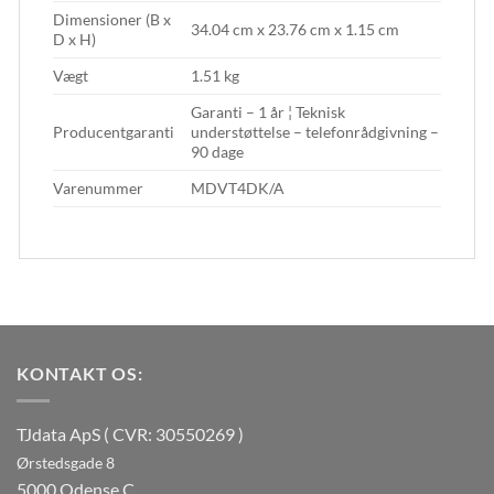
Dimensioner (B x
34.04 cm x 23.76 cm x 1.15 cm
D x H)
Vægt
1.51 kg
Garanti – 1 år ¦ Teknisk
Producentgaranti
understøttelse – telefonrådgivning –
90 dage
Varenummer
MDVT4DK/A
KONTAKT OS:
TJdata ApS ( CVR: 30550269 )
Ørstedsgade 8
5000 Odense C