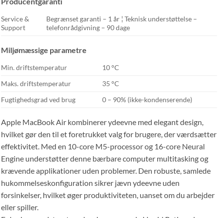
Producentgaranti
Service &
Begrænset garanti – 1 år ¦ Teknisk understøttelse –
Support
telefonrådgivning – 90 dage
Miljømæssige parametre
Min. driftstemperatur
10 °C
Maks. driftstemperatur
35 °C
Fugtighedsgrad ved brug
0 – 90% (ikke-kondenserende)
Apple MacBook Air kombinerer ydeevne med elegant design,
hvilket gør den til et foretrukket valg for brugere, der værdsætter
effektivitet. Med en 10-core M5-processor og 16-core Neural
Engine understøtter denne bærbare computer multitasking og
krævende applikationer uden problemer. Den robuste, samlede
hukommelseskonfiguration sikrer jævn ydeevne uden
forsinkelser, hvilket øger produktiviteten, uanset om du arbejder
eller spiller.