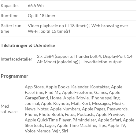
Kapacitet
66.5 Wh
Run-time
Op til 18 timer
Batteri run-
Video playback: op til 18 time(r) ¦ Web browsing over
time
Wi-Fi: op til 15 time(r)
Tilslutninger & Udvidelse
2 x USB4 (supports Thunderbolt 4, DisplayPort 1.4
Interfacedetaljer
Alt Mode) (opladning) ¦ Hovedtelefon-output
Programmer
App Store, Apple Books, Kalender, Kontakter, Apple
FaceTime, Find My, Apple Freeform, Games, Apple
GarageBand, Home, Apple iMovie, iPhone spejling,
Journal, Apple Keynote, Mail, Kort, Messages, Musik,
Med
News, Noter, Apple Numbers, Apple Pages, Passwords,
software
Phone, Photo Booth, Fotos, Podcasts, Apple Preview,
Apple QuickTime Player, Påmindelser, Apple Safari, Apple
Shortcuts, Lager, Apple Time Machine, Tips, Apple TV,
Voice Memos, Vejr, Siri