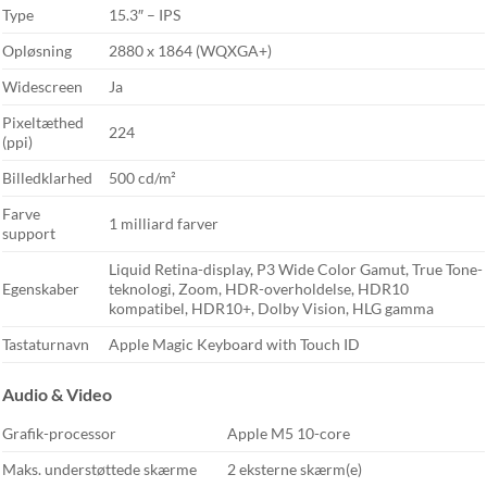
Type
15.3″ – IPS
Opløsning
2880 x 1864 (WQXGA+)
Widescreen
Ja
Pixeltæthed
224
(ppi)
Billedklarhed
500 cd/m²
Farve
1 milliard farver
support
Liquid Retina-display, P3 Wide Color Gamut, True Tone-
Egenskaber
teknologi, Zoom, HDR-overholdelse, HDR10
kompatibel, HDR10+, Dolby Vision, HLG gamma
Tastaturnavn
Apple Magic Keyboard with Touch ID
Audio & Video
Grafik-processor
Apple M5 10-core
Maks. understøttede skærme
2 eksterne skærm(e)