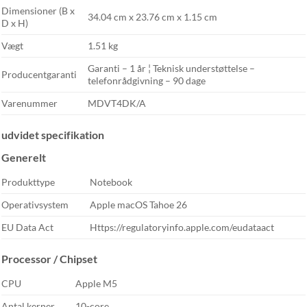
Dimensioner (B x
34.04 cm x 23.76 cm x 1.15 cm
D x H)
Vægt
1.51 kg
Garanti – 1 år ¦ Teknisk understøttelse –
Producentgaranti
telefonrådgivning – 90 dage
Varenummer
MDVT4DK/A
udvidet specifikation
Generelt
Produkttype
Notebook
Operativsystem
Apple macOS Tahoe 26
EU Data Act
Https://regulatoryinfo.apple.com/eudataact
Processor / Chipset
CPU
Apple M5
Antal kerner
10-core