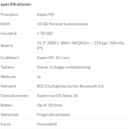
specifikationer
Processor
Apple M5
RAM
16 GB (forenet hukommelse)
Harddisk
1 TB SSD
15.3″ 2880 x 1864 / WQXGA+ – 224 ppi, 500 nits,
Skærm
IPS
Grafikkort
Apple M5 10-core
Tastatur
Dansk, m/baggrundsbelysning
Webcam
Ja
Netværk
802.11a/b/g/n/ac/ax/be, Bluetooth 6.0
Operativsystem
Apple macOS Tahoe 26
Batteri
Op til 18 timer
Sikkerhed
Fingeraftrykslæser
Farve
Himmelblå