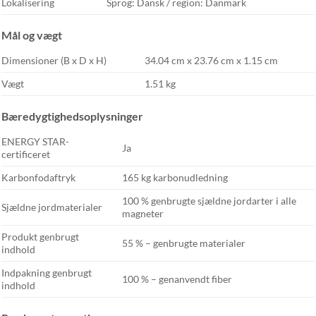
Lokalisering
Sprog: Dansk / region: Danmark
Mål og vægt
Dimensioner (B x D x H)
34.04 cm x 23.76 cm x 1.15 cm
Vægt
1.51 kg
Bæredygtighedsoplysninger
ENERGY STAR-
Ja
certificeret
Karbonfodaftryk
165 kg karbonudledning
100 % genbrugte sjældne jordarter i alle
Sjældne jordmaterialer
magneter
Produkt genbrugt
55 % – genbrugte materialer
indhold
Indpakning genbrugt
100 % – genanvendt fiber
indhold