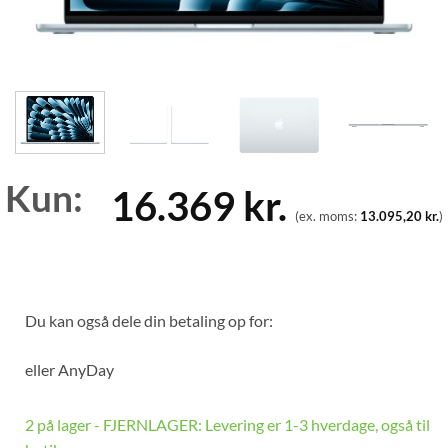
Kun:
16.369
kr.
(ex. moms:
13.095,20
kr.
)
Du kan også dele din betaling op for:
eller
AnyDay
2 på lager - FJERNLAGER: Levering er 1-3 hverdage, også til