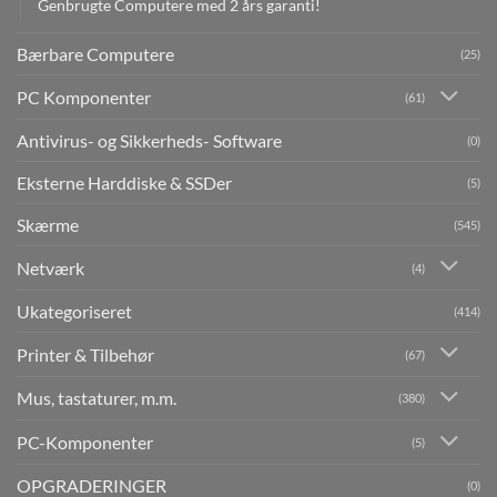
Genbrugte Computere med 2 års garanti!
Bærbare Computere
(25)
PC Komponenter
(61)
Antivirus- og Sikkerheds- Software
(0)
Eksterne Harddiske & SSDer
(5)
Skærme
(545)
Netværk
(4)
Ukategoriseret
(414)
Printer & Tilbehør
(67)
Mus, tastaturer, m.m.
(380)
PC-Komponenter
(5)
OPGRADERINGER
(0)