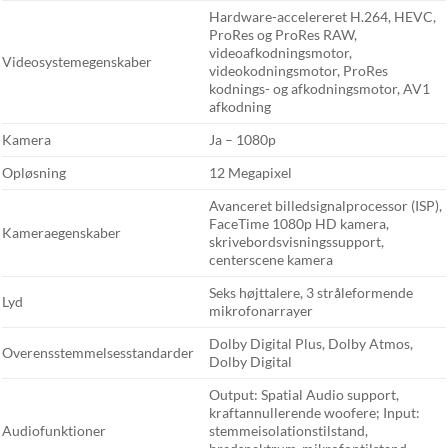
Hardware-accelereret H.264, HEVC,
ProRes og ProRes RAW,
videoafkodningsmotor,
Videosystemegenskaber
videokodningsmotor, ProRes
kodnings- og afkodningsmotor, AV1
afkodning
Kamera
Ja – 1080p
Opløsning
12 Megapixel
Avanceret billedsignalprocessor (ISP),
FaceTime 1080p HD kamera,
Kameraegenskaber
skrivebordsvisningssupport,
centerscene kamera
Seks højttalere, 3 stråleformende
Lyd
mikrofonarrayer
Dolby Digital Plus, Dolby Atmos,
Overensstemmelsesstandarder
Dolby Digital
Output: Spatial Audio support,
kraftannullerende woofere; Input:
Audiofunktioner
stemmeisolationstilstand,