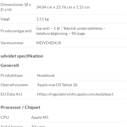
Dimensioner (B x
34.04 cm x 23.76 cm x 1.15 cm
D x H)
Vægt
1.51 kg
Garanti – 1 år ¦ Teknisk understøttelse –
Producentgaranti
telefonrådgivning – 90 dage
Varenummer
MDVD4DK/A
udvidet specifikation
Generelt
Produkttype
Notebook
Operativsystem
Apple macOS Tahoe 26
EU Data Act
Https://regulatoryinfo.apple.com/eudataact
Processor / Chipset
CPU
Apple M5
Antal kerner
10-core