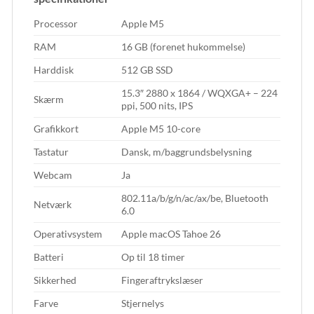
Processor
Apple M5
RAM
16 GB (forenet hukommelse)
Harddisk
512 GB SSD
15.3″ 2880 x 1864 / WQXGA+ – 224
Skærm
ppi, 500 nits, IPS
Grafikkort
Apple M5 10-core
Tastatur
Dansk, m/baggrundsbelysning
Webcam
Ja
802.11a/b/g/n/ac/ax/be, Bluetooth
Netværk
6.0
Operativsystem
Apple macOS Tahoe 26
Batteri
Op til 18 timer
Sikkerhed
Fingeraftrykslæser
Farve
Stjernelys