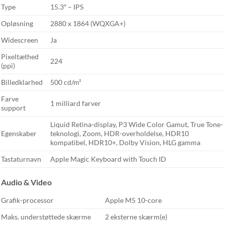
Type
15.3″ – IPS
Opløsning
2880 x 1864 (WQXGA+)
Widescreen
Ja
Pixeltæthed
224
(ppi)
Billedklarhed
500 cd/m²
Farve
1 milliard farver
support
Liquid Retina-display, P3 Wide Color Gamut, True Tone-
Egenskaber
teknologi, Zoom, HDR-overholdelse, HDR10
kompatibel, HDR10+, Dolby Vision, HLG gamma
Tastaturnavn
Apple Magic Keyboard with Touch ID
Audio & Video
Grafik-processor
Apple M5 10-core
Maks. understøttede skærme
2 eksterne skærm(e)