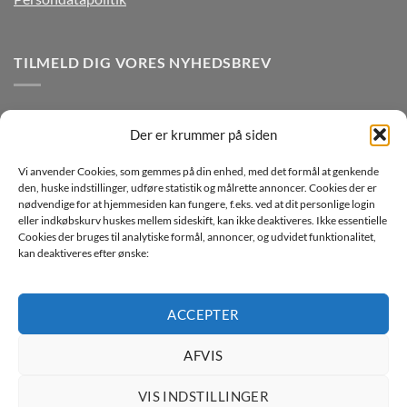
TILMELD DIG VORES NYHEDSBREV
Der er krummer på siden
Vi anvender Cookies, som gemmes på din enhed, med det formål at genkende
den, huske indstillinger, udføre statistik og målrette annoncer. Cookies der er
nødvendige for at hjemmesiden kan fungere, f.eks. ved at dit personlige login
eller indkøbskurv huskes mellem sideskift, kan ikke deaktiveres. Ikke essentielle
Jeg ønsker at modtage mails fra TJdata!
Cookies der bruges til analytiske formål, annoncer, og udvidet funktionalitet,
kan deaktiveres efter ønske:
Læs vores Persondatapolitik
ACCEPTER
AFVIS
Copyright 2026 ©
TJdata ApS
VIS INDSTILLINGER