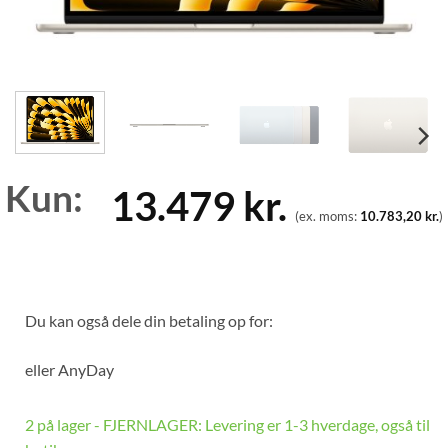
Kun:
13.479
kr.
(ex. moms:
10.783,20
kr.
)
Du kan også dele din betaling op for:
eller
AnyDay
2 på lager - FJERNLAGER: Levering er 1-3 hverdage, også til