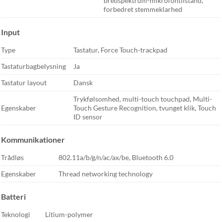
bredspektrum-mikrofontilstand,
forbedret stemmeklarhed
Input
Type
Tastatur, Force Touch-trackpad
Tastaturbagbelysning
Ja
Tastatur layout
Dansk
Trykfølsomhed, multi-touch touchpad, Multi-
Egenskaber
Touch Gesture Recognition, tvunget klik, Touch
ID sensor
Kommunikationer
Trådløs
802.11a/b/g/n/ac/ax/be, Bluetooth 6.0
Egenskaber
Thread networking technology
Batteri
Teknologi
Litium-polymer