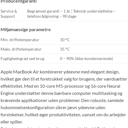
Producentgaranti
Service &
Begrænset garanti – 1 år ¦ Teknisk understøttelse –
Support
telefonrådgivning – 90 dage
Miljømæssige parametre
Min. driftstemperatur
10 °C
Maks. driftstemperatur
35 °C
Fugtighedsgrad ved brug
0 – 90% (ikke-kondenserende)
Apple MacBook Air kombinerer ydeevne med elegant design,
hvilket gør den til et foretrukket valg for brugere, der værdsætter
effektivitet. Med en 10-core M5-processor og 16-core Neural
Engine understøtter denne bærbare computer multitasking og
krævende applikationer uden problemer. Den robuste, samlede
hukommelseskonfiguration sikrer jævn ydeevne uden
forsinkelser, hvilket øger produktiviteten, uanset om du arbejder
eller spiller.