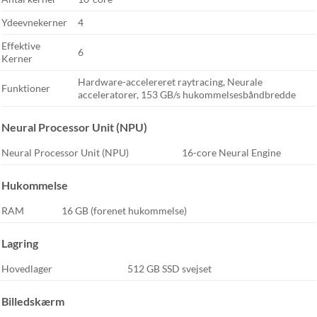
Ydeevnekerner
4
Effektive
6
Kerner
Hardware-accelereret raytracing, Neurale
Funktioner
acceleratorer, 153 GB/s hukommelsesbåndbredde
Neural Processor Unit (NPU)
Neural Processor Unit (NPU)
16-core Neural Engine
Hukommelse
RAM
16 GB (forenet hukommelse)
Lagring
Hovedlager
512 GB SSD svejset
Billedskærm