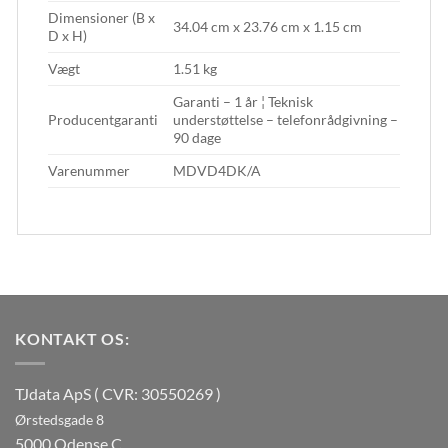
Dimensioner (B x
34.04 cm x 23.76 cm x 1.15 cm
D x H)
Vægt
1.51 kg
Garanti – 1 år ¦ Teknisk
Producentgaranti
understøttelse – telefonrådgivning –
90 dage
Varenummer
MDVD4DK/A
KONTAKT OS:
TJdata ApS ( CVR: 30550269 )
Ørstedsgade 8
5000 Odense C