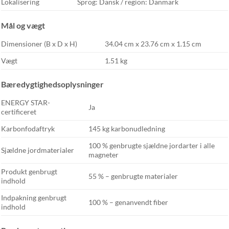
Lokalisering
Sprog: Dansk / region: Danmark
Mål og vægt
Dimensioner (B x D x H)
34.04 cm x 23.76 cm x 1.15 cm
Vægt
1.51 kg
Bæredygtighedsoplysninger
ENERGY STAR-
Ja
certificeret
Karbonfodaftryk
145 kg karbonudledning
100 % genbrugte sjældne jordarter i alle
Sjældne jordmaterialer
magneter
Produkt genbrugt
55 % – genbrugte materialer
indhold
Indpakning genbrugt
100 % – genanvendt fiber
indhold