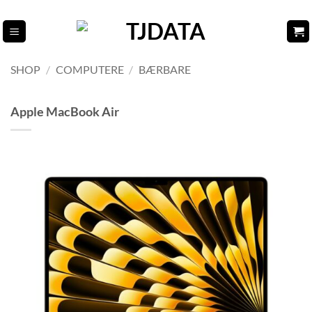
Fortsæt
til
indhold
SHOP
/
COMPUTERE
/
BÆRBARE
Apple MacBook Air