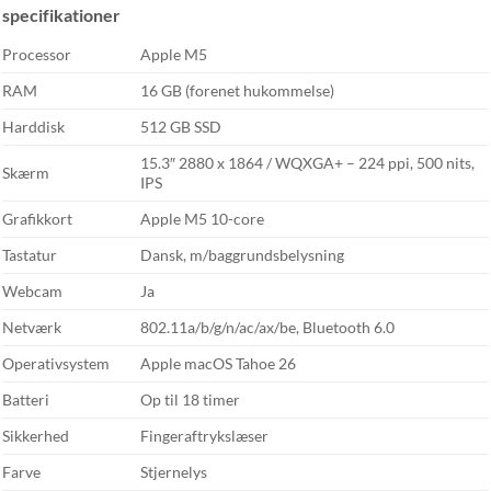
specifikationer
Processor
Apple M5
RAM
16 GB (forenet hukommelse)
Harddisk
512 GB SSD
15.3″ 2880 x 1864 / WQXGA+ – 224 ppi, 500 nits,
Skærm
IPS
Grafikkort
Apple M5 10-core
Tastatur
Dansk, m/baggrundsbelysning
Webcam
Ja
Netværk
802.11a/b/g/n/ac/ax/be, Bluetooth 6.0
Operativsystem
Apple macOS Tahoe 26
Batteri
Op til 18 timer
Sikkerhed
Fingeraftrykslæser
Farve
Stjernelys