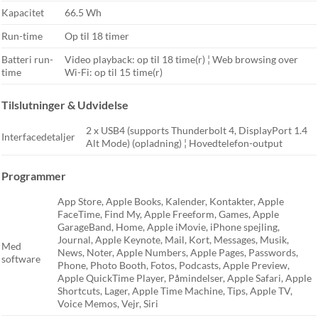
Kapacitet
66.5 Wh
Run-time
Op til 18 timer
Batteri run-
Video playback: op til 18 time(r) ¦ Web browsing over
time
Wi-Fi: op til 15 time(r)
Tilslutninger & Udvidelse
2 x USB4 (supports Thunderbolt 4, DisplayPort 1.4
Interfacedetaljer
Alt Mode) (opladning) ¦ Hovedtelefon-output
Programmer
App Store, Apple Books, Kalender, Kontakter, Apple
FaceTime, Find My, Apple Freeform, Games, Apple
GarageBand, Home, Apple iMovie, iPhone spejling,
Journal, Apple Keynote, Mail, Kort, Messages, Musik,
Med
News, Noter, Apple Numbers, Apple Pages, Passwords,
software
Phone, Photo Booth, Fotos, Podcasts, Apple Preview,
Apple QuickTime Player, Påmindelser, Apple Safari, Apple
Shortcuts, Lager, Apple Time Machine, Tips, Apple TV,
Voice Memos, Vejr, Siri