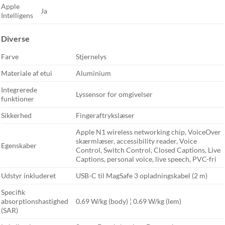
Apple
Ja
Intelligens
Diverse
Farve
Stjernelys
Materiale af etui
Aluminium
Integrerede
Lyssensor for omgivelser
funktioner
Sikkerhed
Fingeraftrykslæser
Apple N1 wireless networking chip, VoiceOver
skærmlæser, accessibility reader, Voice
Egenskaber
Control, Switch Control, Closed Captions, Live
Captions, personal voice, live speech, PVC-fri
Udstyr inkluderet
USB-C til MagSafe 3 opladningskabel (2 m)
Specifik
absorptionshastighed
0.69 W/kg (body) ¦ 0.69 W/kg (lem)
(SAR)