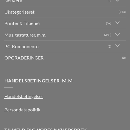
Netværk
(4)
Ukategoriseret
(414)
Printer & Tilbehør
(67)
Mus, tastaturer, m.m.
(380)
PC-Komponenter
(5)
OPGRADERINGER
(0)
HANDELSBETINGELSER, M.M.
Handelsbetingelser
Persondatapolitik
TILMELD DIG VORES NYHEDSBREV