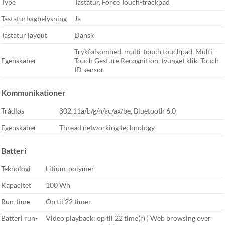
Type
Tastatur, Force Touch-trackpad
Tastaturbagbelysning
Ja
Tastatur layout
Dansk
Trykfølsomhed, multi-touch touchpad, Multi-
Egenskaber
Touch Gesture Recognition, tvunget klik, Touch
ID sensor
Kommunikationer
Trådløs
802.11a/b/g/n/ac/ax/be, Bluetooth 6.0
Egenskaber
Thread networking technology
Batteri
Teknologi
Litium-polymer
Kapacitet
100 Wh
Run-time
Op til 22 timer
Batteri run-
Video playback: op til 22 time(r) ¦ Web browsing over