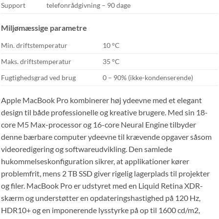
Support
telefonrådgivning – 90 dage
Miljømæssige parametre
Min. driftstemperatur
10 °C
Maks. driftstemperatur
35 °C
Fugtighedsgrad ved brug
0 – 90% (ikke-kondenserende)
Apple MacBook Pro kombinerer høj ydeevne med et elegant
design til både professionelle og kreative brugere. Med sin 18-
core M5 Max-processor og 16-core Neural Engine tilbyder
denne bærbare computer ydeevne til krævende opgaver såsom
videoredigering og softwareudvikling. Den samlede
hukommelseskonfiguration sikrer, at applikationer kører
problemfrit, mens 2 TB SSD giver rigelig lagerplads til projekter
og filer. MacBook Pro er udstyret med en Liquid Retina XDR-
skærm og understøtter en opdateringshastighed på 120 Hz,
HDR10+ og en imponerende lysstyrke på op til 1600 cd/m2,