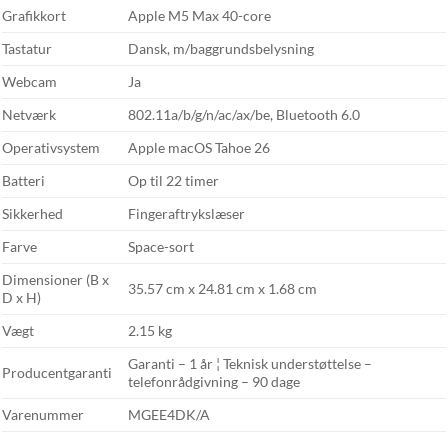
Grafikkort
Apple M5 Max 40-core
Tastatur
Dansk, m/baggrundsbelysning
Webcam
Ja
Netværk
802.11a/b/g/n/ac/ax/be, Bluetooth 6.0
Operativsystem
Apple macOS Tahoe 26
Batteri
Op til 22 timer
Sikkerhed
Fingeraftrykslæser
Farve
Space-sort
Dimensioner (B x
35.57 cm x 24.81 cm x 1.68 cm
D x H)
Vægt
2.15 kg
Garanti – 1 år ¦ Teknisk understøttelse –
Producentgaranti
telefonrådgivning – 90 dage
Varenummer
MGEE4DK/A