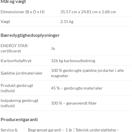
Mål og vægt
Dimensioner (B x D x H)
35.57 cm x 24.81 cm x 1.68 cm
Vægt
2.15 kg
Bæredygtighedsoplysninger
ENERGY STAR-
Ja
certificeret
Karbonfodaftryk
326 kg karbonudledning
100 % genbrugte sjældne jordarter i alle
Sjældne jordmaterialer
magneter
Produkt genbrugt
45 % – genbrugte materialer
indhold
Indpakning genbrugt
100 % – genanvendt fiber
indhold
Producentgaranti
Service &
Begrænset garanti – 1 år ¦ Teknisk understøttelse –