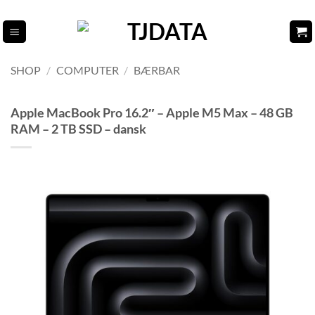
Fortsæt
til
indhold
SHOP
/
COMPUTER
/
BÆRBAR
Apple MacBook Pro 16.2″ – Apple M5 Max – 48 GB
RAM – 2 TB SSD – dansk