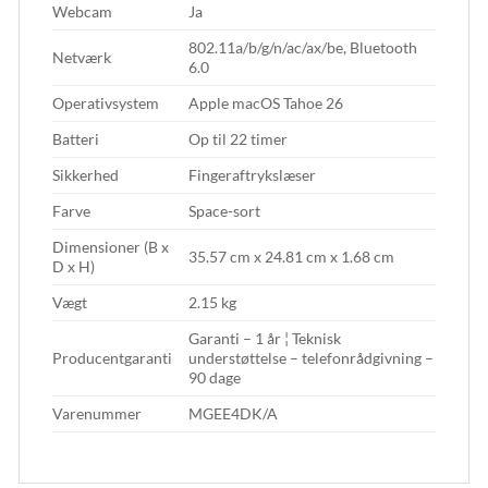
Webcam
Ja
802.11a/b/g/n/ac/ax/be, Bluetooth
Netværk
6.0
Operativsystem
Apple macOS Tahoe 26
Batteri
Op til 22 timer
Sikkerhed
Fingeraftrykslæser
Farve
Space-sort
Dimensioner (B x
35.57 cm x 24.81 cm x 1.68 cm
D x H)
Vægt
2.15 kg
Garanti – 1 år ¦ Teknisk
Producentgaranti
understøttelse – telefonrådgivning –
90 dage
Varenummer
MGEE4DK/A