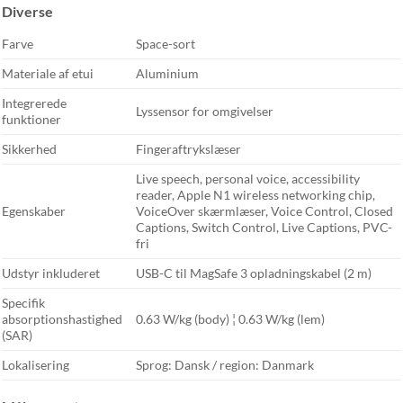
Diverse
Farve
Space-sort
Materiale af etui
Aluminium
Integrerede
Lyssensor for omgivelser
funktioner
Sikkerhed
Fingeraftrykslæser
Live speech, personal voice, accessibility
reader, Apple N1 wireless networking chip,
Egenskaber
VoiceOver skærmlæser, Voice Control, Closed
Captions, Switch Control, Live Captions, PVC-
fri
Udstyr inkluderet
USB-C til MagSafe 3 opladningskabel (2 m)
Specifik
absorptionshastighed
0.63 W/kg (body) ¦ 0.63 W/kg (lem)
(SAR)
Lokalisering
Sprog: Dansk / region: Danmark