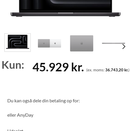
Kun:
45.929
kr.
(ex. moms:
36.743,20
kr.
)
Du kan også dele din betaling op for:
eller
AnyDay
Udsolgt