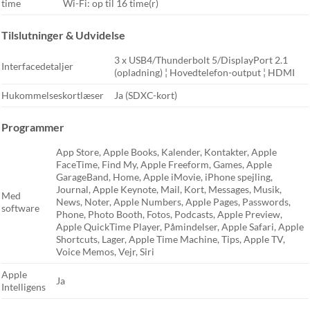
time
Wi-Fi: op til 16 time(r)
Tilslutninger & Udvidelse
3 x USB4/Thunderbolt 5/DisplayPort 2.1
Interfacedetaljer
(opladning) ¦ Hovedtelefon-output ¦ HDMI
Hukommelseskortlæser
Ja (SDXC-kort)
Programmer
App Store, Apple Books, Kalender, Kontakter, Apple
FaceTime, Find My, Apple Freeform, Games, Apple
GarageBand, Home, Apple iMovie, iPhone spejling,
Journal, Apple Keynote, Mail, Kort, Messages, Musik,
Med
News, Noter, Apple Numbers, Apple Pages, Passwords,
software
Phone, Photo Booth, Fotos, Podcasts, Apple Preview,
Apple QuickTime Player, Påmindelser, Apple Safari, Apple
Shortcuts, Lager, Apple Time Machine, Tips, Apple TV,
Voice Memos, Vejr, Siri
Apple
Ja
Intelligens