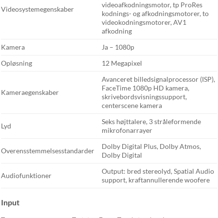
videoafkodningsmotor, tp ProRes
Videosystemegenskaber
kodnings- og afkodningsmotorer, to
videokodningsmotorer, AV1
afkodning
Kamera
Ja – 1080p
Opløsning
12 Megapixel
Avanceret billedsignalprocessor (ISP),
FaceTime 1080p HD kamera,
Kameraegenskaber
skrivebordsvisningssupport,
centerscene kamera
Seks højttalere, 3 stråleformende
Lyd
mikrofonarrayer
Dolby Digital Plus, Dolby Atmos,
Overensstemmelsesstandarder
Dolby Digital
Output: bred stereolyd, Spatial Audio
Audiofunktioner
support, kraftannullerende woofere
Input