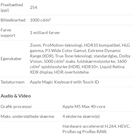
Pixeltæthed
254
(ppi)
Billedklarhed
1000 cd/m²
Farve
1 milliard farver
support
Zoom, ProMotion-teknologi, HDR10 kompatibel, HLG
gamma, P3 Wide Color Gamut, Extreme Dynamic
Range (XDR), True Tone-teknologi, standardglas, Dolby
Egenskaber
Vision, 1000 cd/m² maks. fuldskærmslysstyrke, 1600
cd/m² spidslysstyrke (HDR), HDR10+, Liquid Retina
XDR display, HDR-overholdelse
Tastaturnavn
Apple Magic Keyboard with Touch ID
Audio & Video
Grafik-processor
Apple M5 Max 40-core
Maks. understøttede skærme
4 eksterne skærm(e)
Hardware-accelereret H.264, HEVC,
ProRes og ProRes RAW,