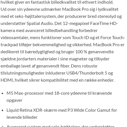
hvilket giver en fantastisk billedkvalitet til ethvert indhold.
Ud over sin ydeevne udmærker MacBook Pro sig i lydkvalitet
med et seks-højttalersystem, der producerer bred stereolyd og
understøtter Spatial Audio. Det 12-megapixel FaceTime HD-
kamera med avanceret billedbehandling forbedrer
videosamtaler, mens funktioner som Touch ID og et Force Touch-
trackpad tilføjer bekvemmelighed og sikkerhed. MacBook Pro er
dedikeret til bæredygtighed og bruger 100 % genanvendte
sjældne jordarters materialer i sine magneter og tilbyder
emballage lavet af genanvendt fiber. Dens robuste
tilslutningsmuligheder inkluderer USB4/Thunderbolt 5 og
HDMI, hvilket sikrer kompatibilitet med en række enheder.
M5 Max-processor med 18-core ydeevne til krævende
opgaver
Liquid Retina XDR-skærm med P3 Wide Color Gamut for
levende billeder
Avanceret system med seks højttalere, der understøtter