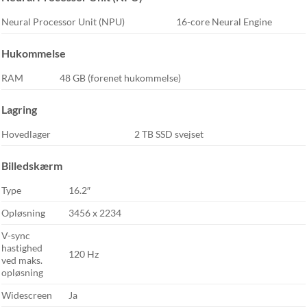
Neural Processor Unit (NPU)
16-core Neural Engine
Hukommelse
RAM
48 GB (forenet hukommelse)
Lagring
Hovedlager
2 TB SSD svejset
Billedskærm
Type
16.2″
Opløsning
3456 x 2234
V-sync
hastighed
120 Hz
ved maks.
opløsning
Widescreen
Ja