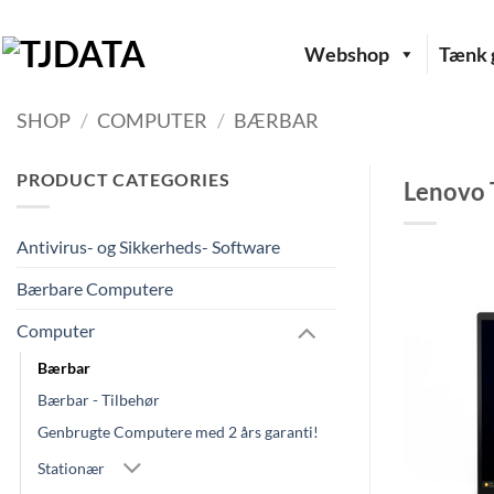
Fortsæt
til
Webshop
Tænk g
indhold
SHOP
/
COMPUTER
/
BÆRBAR
PRODUCT CATEGORIES
Lenovo 
Antivirus- og Sikkerheds- Software
Bærbare Computere
Computer
Bærbar
Bærbar - Tilbehør
Genbrugte Computere med 2 års garanti!
Stationær