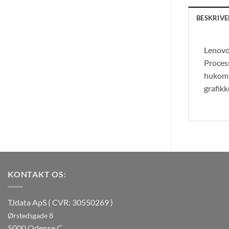
BESKRIVE
Lenovo 
Proces
hukomm
grafikk
KONTAKT OS:
TJdata ApS ( CVR: 30550269 )
Ørstedsgade 8
5000 Odense C