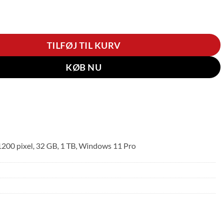
ad T14s G6 (Intel) antal
TILFØJ TIL KURV
KØB NU
 1200 pixel, 32 GB, 1 TB, Windows 11 Pro