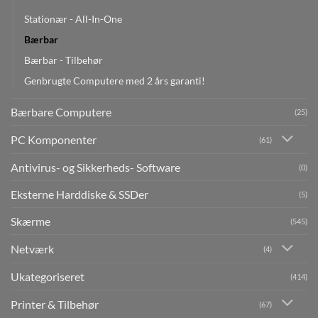
Stationær - All-In-One
Bærbar
Bærbar - Tilbehør
Genbrugte Computere med 2 års garanti!
Bærbare Computere
(25)
PC Komponenter
(61)
Antivirus- og Sikkerheds- Software
(0)
Eksterne Harddiske & SSDer
(5)
Skærme
(545)
Netværk
(4)
Ukategoriseret
(414)
Printer & Tilbehør
(67)