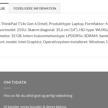
LSE
YDERLIGERE INFORMATION
ThinkPad T14s Gen 6 (Intel). Produkttype: Laptop, Formfaktor: Mu
sormodel: 255U. Skærm diagonal: 35,6 cm (14″), HD-type: WUXGA
else: 32 GB, Intern hukommelsestype: LPDDR5x-SDRAM. Samlet l
ort, model: Intel Graphics. Operativsystem installeret: Windows 1
OM TJDATA
Hos os får du altid god og ærlig vejledning
Vi kender vores kunder & deres behov.