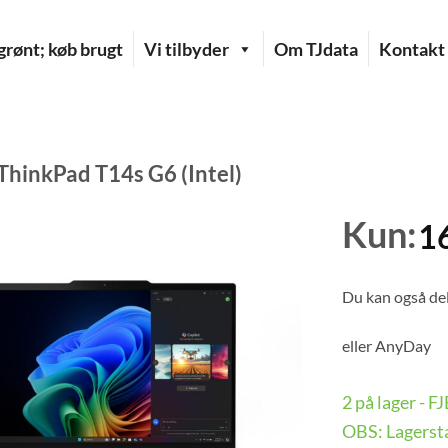
rønt; køb brugt
Vi tilbyder
Om TJdata
Kontakt
ThinkPad T14s G6 (Intel)
Kun:
1
Du kan også del
eller
AnyDay
2 på lager - 
OBS: Lagersta