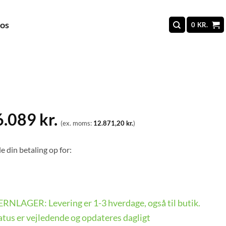
 os
0
KR.
6.089
kr.
(ex. moms:
12.871,20
kr.
)
e din betaling op for:
FJERNLAGER: Levering er 1-3 hverdage, også til butik.
tus er vejledende og opdateres dagligt