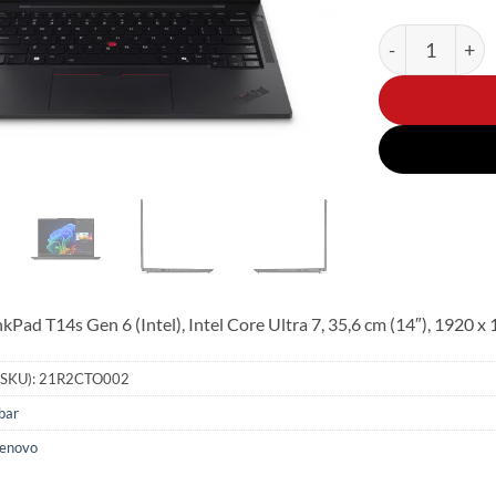
Lenovo ThinkP
kPad T14s Gen 6 (Intel), Intel Core Ultra 7, 35,6 cm (14″), 1920 x
(SKU):
21R2CTO002
bar
enovo