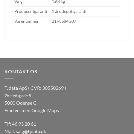
Vægt
1.68 kg
Producentgaranti
1 års depot garanti
Varenummer
21HJS84G07
KONTAKT OS:
TJdata ApS ( CVR: 30550269 )
Ørstedsgade 8
5000 Odense C
Find vej med Google Maps
Tlf:
46 93 20 61
Mail:
salg@tjdata.dk