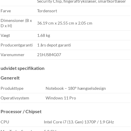
Security Chip, fingeraftrykslæser, smartkortlæser
Farve
Tordensort
Dimensioner (B x
36.19 cm x 25.55 cm x 2.05 cm
D x H)
Vægt
1.68 kg
Producentgaranti
1 års depot garanti
Varenummer
21HJS84G07
udvidet specifikation
Generelt
Produkttype
Notebook – 180° hængselsdesign
Operativsystem
Windows 11 Pro
Processor / Chipset
CPU
Intel Core i7 (13. Gen) 1370P / 1.9 GHz