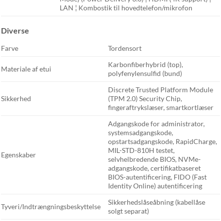
LAN ¦ Kombostik til hovedtelefon/mikrofon
Diverse
Farve
Tordensort
Karbonfiberhybrid (top),
Materiale af etui
polyfenylensulfid (bund)
Discrete Trusted Platform Module
Sikkerhed
(TPM 2.0) Security Chip,
fingeraftrykslæser, smartkortlæser
Adgangskode for administrator,
systemsadgangskode,
opstartsadgangskode, RapidCharge,
MIL-STD-810H testet,
Egenskaber
selvhelbredende BIOS, NVMe-
adgangskode, certifikatbaseret
BIOS-autentificering, FIDO (Fast
Identity Online) autentificering
Sikkerhedslåseåbning (kabellåse
Tyveri/Indtrængningsbeskyttelse
solgt separat)