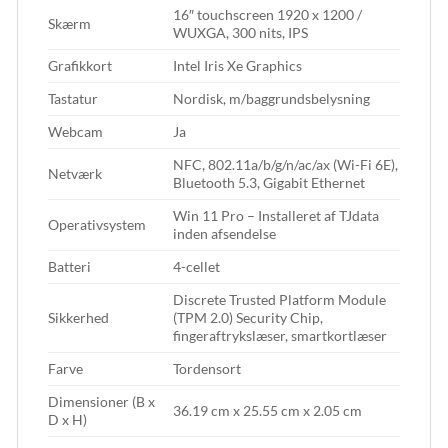
16″ touchscreen 1920 x 1200 /
Skærm
WUXGA, 300 nits, IPS
Grafikkort
Intel Iris Xe Graphics
Tastatur
Nordisk, m/baggrundsbelysning
Webcam
Ja
NFC, 802.11a/b/g/n/ac/ax (Wi-Fi 6E),
Netværk
Bluetooth 5.3, Gigabit Ethernet
Win 11 Pro – Installeret af TJdata
Operativsystem
inden afsendelse
Batteri
4-cellet
Discrete Trusted Platform Module
Sikkerhed
(TPM 2.0) Security Chip,
fingeraftrykslæser, smartkortlæser
Farve
Tordensort
Dimensioner (B x
36.19 cm x 25.55 cm x 2.05 cm
D x H)