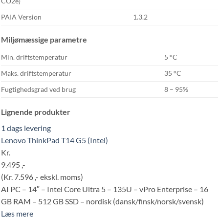
CO2e)
PAIA Version
1.3.2
Miljømæssige parametre
Min. driftstemperatur
5 °C
Maks. driftstemperatur
35 °C
Fugtighedsgrad ved brug
8 – 95%
Lignende produkter
1 dags levering
Lenovo ThinkPad T14 G5 (Intel)
Kr.
9.495 ,-
(Kr. 7.596 ,- ekskl. moms)
AI PC – 14″ – Intel Core Ultra 5 – 135U – vPro Enterprise – 16
GB RAM – 512 GB SSD – nordisk (dansk/finsk/norsk/svensk)
Læs mere