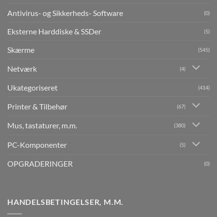
Antivirus- og Sikkerheds- Software
(0)
Eksterne Harddiske & SSDer
(5)
Skærme
(545)
Netværk
(4)
Ukategoriseret
(414)
Printer & Tilbehør
(67)
Mus, tastaturer, m.m.
(380)
PC-Komponenter
(5)
OPGRADERINGER
(0)
HANDELSBETINGELSER, M.M.