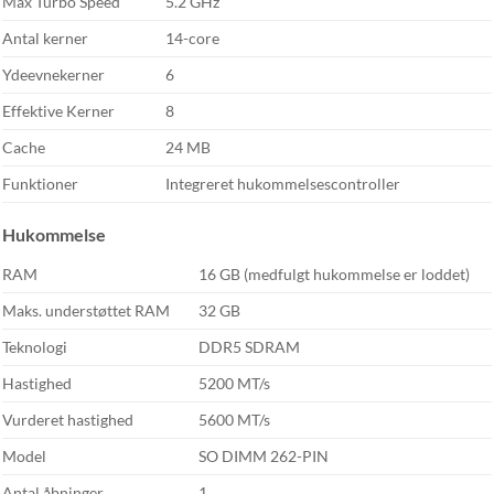
Max Turbo Speed
5.2 GHz
Antal kerner
14-core
Ydeevnekerner
6
Effektive Kerner
8
Cache
24 MB
Funktioner
Integreret hukommelsescontroller
Hukommelse
RAM
16 GB (medfulgt hukommelse er loddet)
Maks. understøttet RAM
32 GB
Teknologi
DDR5 SDRAM
Hastighed
5200 MT/s
Vurderet hastighed
5600 MT/s
Model
SO DIMM 262-PIN
Antal åbninger
1