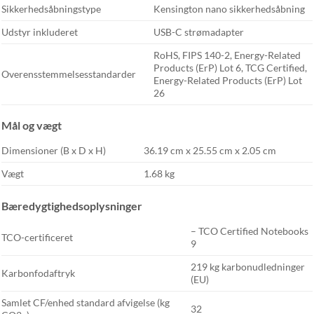
Sikkerhedsåbningstype
Kensington nano sikkerhedsåbning
Udstyr inkluderet
USB-C strømadapter
RoHS, FIPS 140-2, Energy-Related
Products (ErP) Lot 6, TCG Certified,
Overensstemmelsesstandarder
Energy-Related Products (ErP) Lot
26
Mål og vægt
Dimensioner (B x D x H)
36.19 cm x 25.55 cm x 2.05 cm
Vægt
1.68 kg
Bæredygtighedsoplysninger
– TCO Certified Notebooks
TCO-certificeret
9
219 kg karbonudledninger
Karbonfodaftryk
(EU)
Samlet CF/enhed standard afvigelse (kg
32