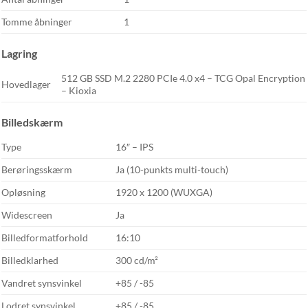
Tomme åbninger
1
Lagring
512 GB SSD M.2 2280 PCIe 4.0 x4 – TCG Opal Encryption
Hovedlager
– Kioxia
Billedskærm
Type
16″ – IPS
Berøringsskærm
Ja (10-punkts multi-touch)
Opløsning
1920 x 1200 (WUXGA)
Widescreen
Ja
Billedformatforhold
16:10
Billedklarhed
300 cd/m²
Vandret synsvinkel
+85 / -85
Lodret synsvinkel
+85 / -85