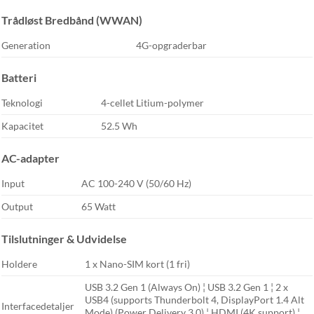
Trådløst Bredbånd (WWAN)
Generation
4G-opgraderbar
Batteri
Teknologi
4-cellet Litium-polymer
Kapacitet
52.5 Wh
AC-adapter
Input
AC 100-240 V (50/60 Hz)
Output
65 Watt
Tilslutninger & Udvidelse
Holdere
1 x Nano-SIM kort (1 fri)
USB 3.2 Gen 1 (Always On) ¦ USB 3.2 Gen 1 ¦ 2 x
USB4 (supports Thunderbolt 4, DisplayPort 1.4 Alt
Interfacedetaljer
Mode) (Power Delivery 3.0) ¦ HDMI (4K support) ¦