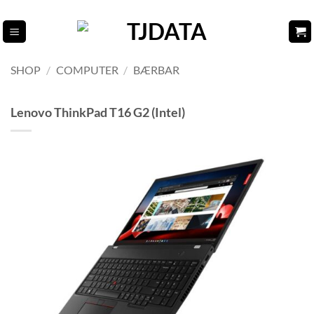
Fortsæt
til
indhold
SHOP
/
COMPUTER
/
BÆRBAR
Lenovo ThinkPad T16 G2 (Intel)