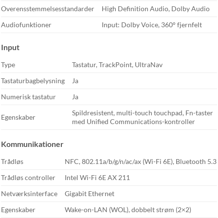
Overensstemmelsesstandarder
High Definition Audio, Dolby Audio
Audiofunktioner
Input: Dolby Voice, 360° fjernfelt
Input
Type
Tastatur, TrackPoint, UltraNav
Tastaturbagbelysning
Ja
Numerisk tastatur
Ja
Spildresistent, multi-touch touchpad, Fn-taster
Egenskaber
med Unified Communications-kontroller
Kommunikationer
Trådløs
NFC, 802.11a/b/g/n/ac/ax (Wi-Fi 6E), Bluetooth 5.3
Trådløs controller
Intel Wi-Fi 6E AX 211
Netværksinterface
Gigabit Ethernet
Egenskaber
Wake-on-LAN (WOL), dobbelt strøm (2×2)