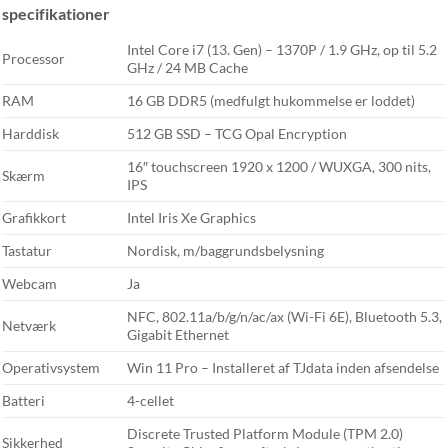
specifikationer
Intel Core i7 (13. Gen) – 1370P / 1.9 GHz, op til 5.2
Processor
GHz / 24 MB Cache
RAM
16 GB DDR5 (medfulgt hukommelse er loddet)
Harddisk
512 GB SSD – TCG Opal Encryption
16″ touchscreen 1920 x 1200 / WUXGA, 300 nits,
Skærm
IPS
Grafikkort
Intel Iris Xe Graphics
Tastatur
Nordisk, m/baggrundsbelysning
Webcam
Ja
NFC, 802.11a/b/g/n/ac/ax (Wi-Fi 6E), Bluetooth 5.3,
Netværk
Gigabit Ethernet
Operativsystem
Win 11 Pro – Installeret af TJdata inden afsendelse
Batteri
4-cellet
Discrete Trusted Platform Module (TPM 2.0)
Sikkerhed