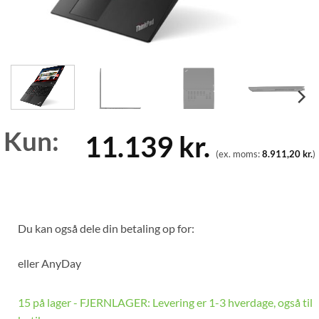
Kun:
11.139
kr.
(ex. moms:
8.911,20
kr.
)
Du kan også dele din betaling op for:
eller
AnyDay
15 på lager - FJERNLAGER: Levering er 1-3 hverdage, også til