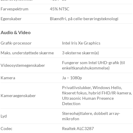
Farvespektrum
45% NTSC
Egenskaber
Blændfri, på celle-berøringsteknologi
Audio & Video
Grafik-processor
Intel Iris Xe Graphics
Maks. understøttede skærme
3 eksterne skærm(e)
Fungerer som Intel UHD-grafik (til
Videosystemegenskaber
enkeltkanalshukommelse)
Kamera
Ja – 1080p
Privatlivslukker, Windows Hello,
fikseret fokus, hybrid FHD/IR-kamera,
Kameraegenskaber
Ultrasonic Human Presence
Detection
Stereohøjttalere, dobbelt array-
Lyd
mikrofon
Codec
Realtek ALC3287