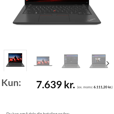
Kun:
7.639
kr.
(ex. moms:
6.111,20
kr.
)
Du kan også dele din betaling op for: