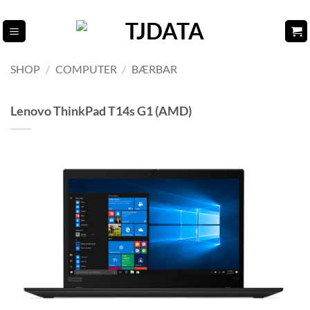
Fortsæt
til
indhold
SHOP
/
COMPUTER
/
BÆRBAR
Lenovo ThinkPad T14s G1 (AMD)