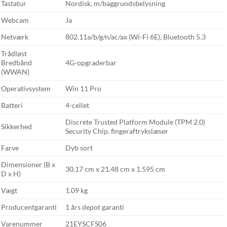
Tastatur
Nordisk, m/baggrundsbelysning
Webcam
Ja
Netværk
802.11a/b/g/n/ac/ax (Wi-Fi 6E), Bluetooth 5.3
Trådløst
Bredbånd
4G-opgraderbar
(WWAN)
Operativsystem
Win 11 Pro
Batteri
4-cellet
Discrete Trusted Platform Module (TPM 2.0)
Sikkerhed
Security Chip, fingeraftrykslæser
Farve
Dyb sort
Dimensioner (B x
30.17 cm x 21.48 cm x 1.595 cm
D x H)
Vægt
1.09 kg
Producentgaranti
1 års depot garanti
Varenummer
21EYSCFS06