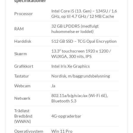
specifikationer
Intel Core i5 (13. Gen) – 1345U / 1.6
Processor
GHz, op til 4.7 GHz / 12 MB Cache
32 GB LPDDR5 (medfulgt
RAM
hukommelse er loddet)
Harddisk
512 GB SSD – TCG Opal Encryption
13.3″ touchscreen 1920 x 1200 /
Skærm
WUXGA, 300 nits, IPS
Grafikkort
Intel Iris Xe Graphics
Tastatur
Nordisk, m/baggrundsbelysning
Webcam
Ja
802.11a/b/g/n/ac/ax (Wi-Fi 6E),
Netværk
Bluetooth 5.3
Trådløst
Bredbånd
4G-opgraderbar
(WWAN)
Operativsystem
Win 11 Pro