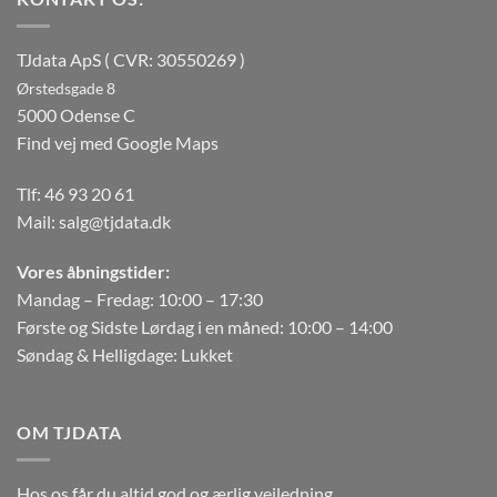
TJdata ApS ( CVR: 30550269 )
Ørstedsgade 8
5000 Odense C
Find vej med Google Maps
Tlf:
46 93 20 61
Mail:
salg@tjdata.dk
Vores åbningstider:
Mandag – Fredag: 10:00 – 17:30
Første og Sidste Lørdag i en måned: 10:00 – 14:00
Søndag & Helligdage: Lukket
OM TJDATA
Hos os får du altid god og ærlig vejledning