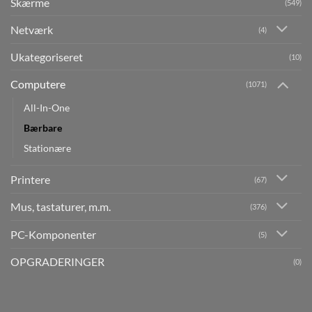
Skærme
(549)
Netværk
(4)
Ukategoriseret
(10)
Computere
(1071)
All-In-One
Bærbare
Stationære
Printere
(67)
Mus, tastaturer, m.m.
(376)
PC-Komponenter
(5)
OPGRADERINGER
(0)