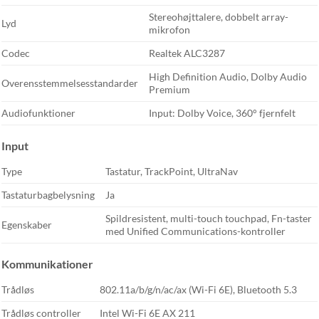
Stereohøjttalere, dobbelt array-
Lyd
mikrofon
Codec
Realtek ALC3287
High Definition Audio, Dolby Audio
Overensstemmelsesstandarder
Premium
Audiofunktioner
Input: Dolby Voice, 360° fjernfelt
Input
Type
Tastatur, TrackPoint, UltraNav
Tastaturbagbelysning
Ja
Spildresistent, multi-touch touchpad, Fn-taster
Egenskaber
med Unified Communications-kontroller
Kommunikationer
Trådløs
802.11a/b/g/n/ac/ax (Wi-Fi 6E), Bluetooth 5.3
Trådløs controller
Intel Wi-Fi 6E AX 211