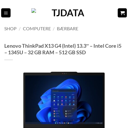
Fortsæt
til
indhold
SHOP
/
COMPUTERE
/
BÆRBARE
Lenovo ThinkPad X13 G4 (Intel) 13.3″ – Intel Core i5
– 1345U – 32 GB RAM – 512 GB SSD