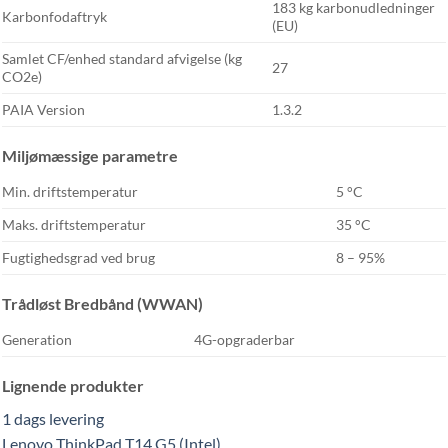
183 kg karbonudledninger
Karbonfodaftryk
(EU)
Samlet CF/enhed standard afvigelse (kg
27
CO2e)
PAIA Version
1.3.2
Miljømæssige parametre
Min. driftstemperatur
5 °C
Maks. driftstemperatur
35 °C
Fugtighedsgrad ved brug
8 – 95%
Trådløst Bredbånd (WWAN)
Generation
4G-opgraderbar
Lignende produkter
1 dags levering
Lenovo ThinkPad T14 G5 (Intel)