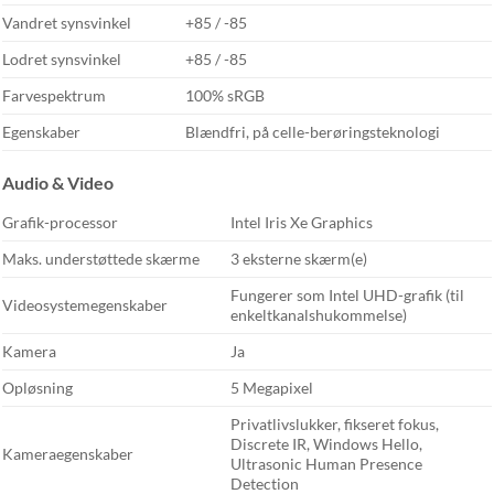
Vandret synsvinkel
+85 / -85
Lodret synsvinkel
+85 / -85
Farvespektrum
100% sRGB
Egenskaber
Blændfri, på celle-berøringsteknologi
Audio & Video
Grafik-processor
Intel Iris Xe Graphics
Maks. understøttede skærme
3 eksterne skærm(e)
Fungerer som Intel UHD-grafik (til
Videosystemegenskaber
enkeltkanalshukommelse)
Kamera
Ja
Opløsning
5 Megapixel
Privatlivslukker, fikseret fokus,
Discrete IR, Windows Hello,
Kameraegenskaber
Ultrasonic Human Presence
Detection