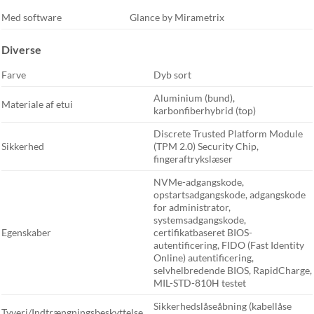
Med software
Glance by Mirametrix
Diverse
Farve
Dyb sort
Aluminium (bund),
Materiale af etui
karbonfiberhybrid (top)
Discrete Trusted Platform Module
Sikkerhed
(TPM 2.0) Security Chip,
fingeraftrykslæser
NVMe-adgangskode,
opstartsadgangskode, adgangskode
for administrator,
systemsadgangskode,
Egenskaber
certifikatbaseret BIOS-
autentificering, FIDO (Fast Identity
Online) autentificering,
selvhelbredende BIOS, RapidCharge,
MIL-STD-810H testet
Sikkerhedslåseåbning (kabellåse
Tyveri/Indtrængningsbeskyttelse