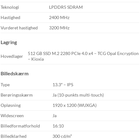
Teknologi
LPDDR5 SDRAM
Hastighed
2400 MHz
Vurderet hastighed
3200 MHz
Lagring
512 GB SSD M.2 2280 PCIe 4.0 x4 – TCG Opal Encryption
Hovedlager
– Kioxia
Billedskærm
Type
13.3″ – IPS
Berøringsskærm
Ja (10-punkts multi-touch)
Opløsning
1920 x 1200 (WUXGA)
Widescreen
Ja
Billedformatforhold
16:10
Billedklarhed
300 cd/m²