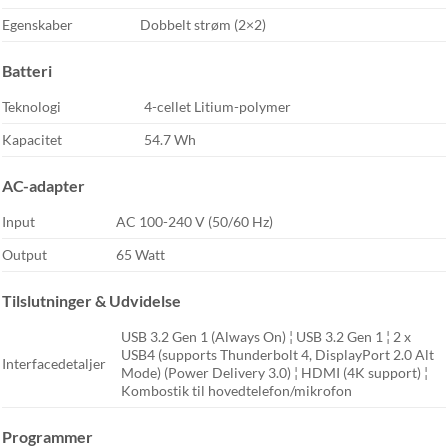
Egenskaber
Dobbelt strøm (2×2)
Batteri
Teknologi
4-cellet Litium-polymer
Kapacitet
54.7 Wh
AC-adapter
Input
AC 100-240 V (50/60 Hz)
Output
65 Watt
Tilslutninger & Udvidelse
USB 3.2 Gen 1 (Always On) ¦ USB 3.2 Gen 1 ¦ 2 x
USB4 (supports Thunderbolt 4, DisplayPort 2.0 Alt
Interfacedetaljer
Mode) (Power Delivery 3.0) ¦ HDMI (4K support) ¦
Kombostik til hovedtelefon/mikrofon
Programmer