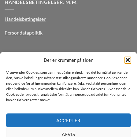
HANDELSBETINGELSER, M.M.
Handelsbetingelser
Persondatapolitik
TILMELD DIG VORES NYHEDSBREV
Der er krummer på siden
Vi anvender Cookies, som gemmes på din enhed, med det formål at genkende
den, huske indstillinger, udføre statistik og målrette annoncer. Cookies der er
nødvendige for at hjemmesiden kan fungere, f.eks. ved at dit personlige login
eller indkøbskurv huskes mellem sideskift, kan ikke deaktiveres. Ikke essentielle
Cookies der bruges til analytiske formål, annoncer, og udvidet funktionalitet,
kan deaktiveres efter ønske:
Jeg ønsker at modtage mails fra TJdata!
Læs vores Persondatapolitik
ACCEPTER
AFVIS