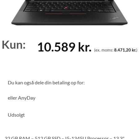
Kun:
10.589
kr.
(ex. moms:
8.471,20
kr.
)
Du kan også dele din betaling op for:
eller
AnyDay
Udsolgt
32 GB RAM – 512 GB SSD – I5-1345U Processor – 13.3"