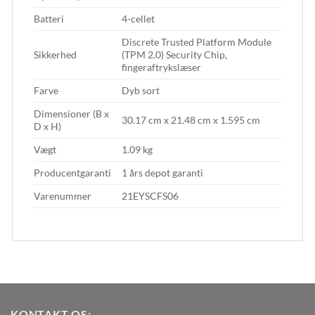
Batteri
4-cellet
Discrete Trusted Platform Module
Sikkerhed
(TPM 2.0) Security Chip,
fingeraftrykslæser
Farve
Dyb sort
Dimensioner (B x
30.17 cm x 21.48 cm x 1.595 cm
D x H)
Vægt
1.09 kg
Producentgaranti
1 års depot garanti
Varenummer
21EYSCFS06
KONTAKT OS: