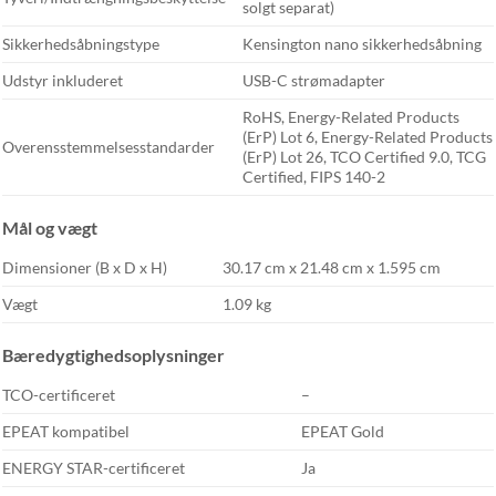
solgt separat)
Sikkerhedsåbningstype
Kensington nano sikkerhedsåbning
Udstyr inkluderet
USB-C strømadapter
RoHS, Energy-Related Products
(ErP) Lot 6, Energy-Related Products
Overensstemmelsesstandarder
(ErP) Lot 26, TCO Certified 9.0, TCG
Certified, FIPS 140-2
Mål og vægt
Dimensioner (B x D x H)
30.17 cm x 21.48 cm x 1.595 cm
Vægt
1.09 kg
Bæredygtighedsoplysninger
TCO-certificeret
–
EPEAT kompatibel
EPEAT Gold
ENERGY STAR-certificeret
Ja