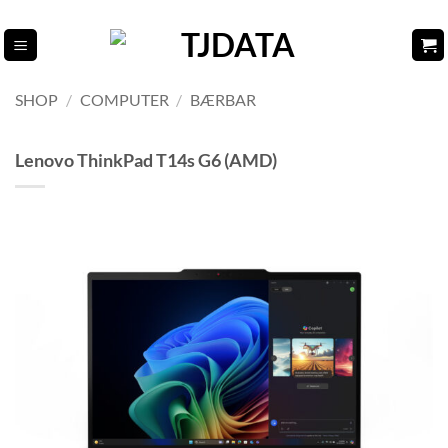
Fortsæt
til
indhold
SHOP
/
COMPUTER
/
BÆRBAR
Lenovo ThinkPad T14s G6 (AMD)