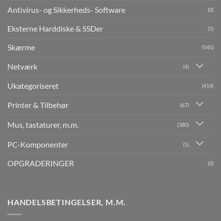
Antivirus- og Sikkerheds- Software
(0)
Eksterne Harddiske & SSDer
(5)
Skærme
(545)
Netværk
(4)
Ukategoriseret
(414)
Printer & Tilbehør
(67)
Mus, tastaturer, m.m.
(380)
PC-Komponenter
(5)
OPGRADERINGER
(0)
HANDELSBETINGELSER, M.M.