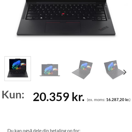
Kun:
20.359
kr.
(ex. moms:
16.287,20
kr.
)
Du kan også dele din betaling op for: