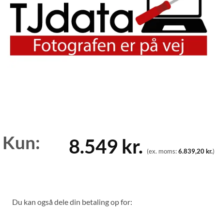
Kun:
8.549
kr.
(ex. moms:
6.839,20
kr.
)
Du kan også dele din betaling op for: