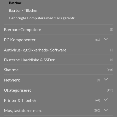
Bærbar
Bærbar - Tilbehør
Genbrugte Computere med 2 års garanti!
Bærbare Computere
(9)
PC Komponenter
(60)
Antivirus- og Sikkerheds- Software
(0)
Eksterne Harddiske & SSDer
(5)
Skærme
(546)
Netværk
(4)
Ukategoriseret
(415)
Printer & Tilbehør
(67)
Mus, tastaturer, m.m.
(380)