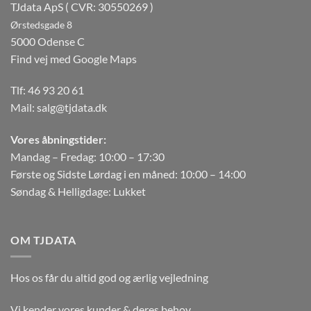
TJdata ApS ( CVR: 30550269 )
Ørstedsgade 8
5000 Odense C
Find vej med Google Maps
Tlf:
46 93 20 61
Mail:
salg@tjdata.dk
Vores åbningstider:
Mandag – Fredag: 10:00 – 17:30
Første og Sidste Lørdag i en måned: 10:00 – 14:00
Søndag & Helligdage: Lukket
OM TJDATA
Hos os får du altid god og ærlig vejledning
Vi kender vores kunder & deres behov.