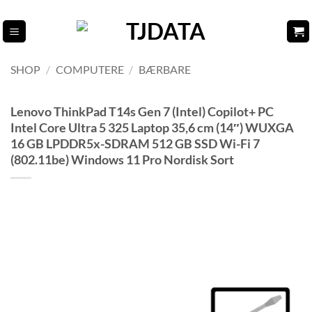
Fortsæt
til
indhold
SHOP
/
COMPUTERE
/
BÆRBARE
Lenovo ThinkPad T14s Gen 7 (Intel) Copilot+ PC
Intel Core Ultra 5 325 Laptop 35,6 cm (14″) WUXGA
16 GB LPDDR5x-SDRAM 512 GB SSD Wi-Fi 7
(802.11be) Windows 11 Pro Nordisk Sort