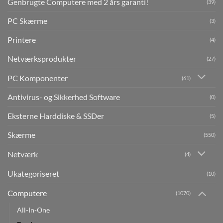
Genbrugte Computere med 2 års garanti!
(39)
PC Skærme
(3)
Printere
(4)
Netværksprodukter
(27)
PC Komponenter
(61)
Antivirus- og Sikkerhed Software
(0)
Eksterne Harddiske & SSDer
(5)
Skærme
(550)
Netværk
(4)
Ukategoriseret
(10)
Computere
(1070)
All-In-One