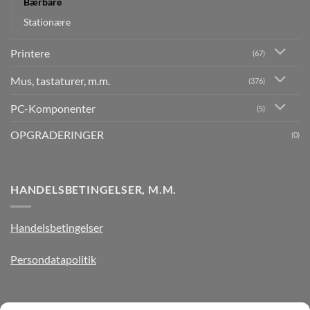
Bærbare
Stationære
Printere
(67)
Mus, tastaturer, m.m.
(376)
PC-Komponenter
(5)
OPGRADERINGER
(0)
HANDELSBETINGELSER, M.M.
Handelsbetingelser
Persondatapolitik
TILMELD DIG VORES NYHEDSBREV