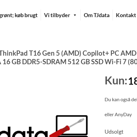
rønt; køb brugt
Vi tilbyder
Om TJdata
Kontakt
ThinkPad T16 Gen 5 (AMD) Copilot+ PC AMD R
6 GB DDR5-SDRAM 512 GB SSD Wi-Fi 7 (802
Kun:
1
Du kan også del
eller
AnyDay
Udsolgt