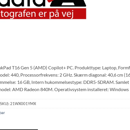
kPad T16 Gen 5 (AMD) Copilot+ PC. Produkttype: Laptop, Formfa
del: 440, Processorfrekvens: 2 GHz. Skærm diagonal: 40,6 cm (
ommelse: 16 GB, Intern hukommelsestype: DDR5-SDRAM. Samlet la
 model: AMD Radeon 840M. Operativsystem installeret: Windows 1
(SKU):
21WX001YMX
bar