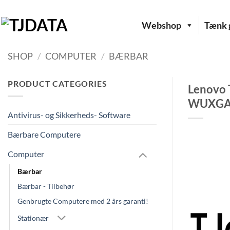
Fortsæt
til
Webshop
Tænk g
indhold
SHOP
/
COMPUTER
/
BÆRBAR
PRODUCT CATEGORIES
Lenovo 
WUXGA 1
Antivirus- og Sikkerheds- Software
Bærbare Computere
Computer
Bærbar
Bærbar - Tilbehør
Genbrugte Computere med 2 års garanti!
Stationær