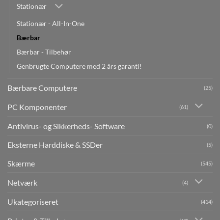
Stationær
Stationær - All-In-One
Bærbar
Bærbar - Tilbehør
Genbrugte Computere med 2 års garanti!
Bærbare Computere
(25)
PC Komponenter
(61)
Antivirus- og Sikkerheds- Software
(0)
Eksterne Harddiske & SSDer
(5)
Skærme
(545)
Netværk
(4)
Ukategoriseret
(414)