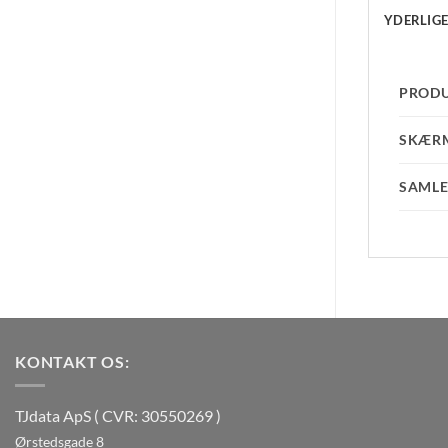
YDERLIG
PROD
SKÆR
SAMLE
KONTAKT OS:
TJdata ApS ( CVR: 30550269 )
Ørstedsgade 8