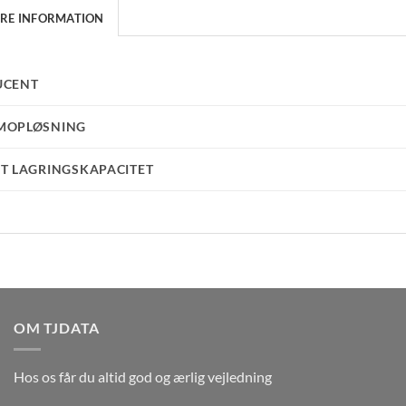
ERE INFORMATION
UCENT
MOPLØSNING
T LAGRINGSKAPACITET
OM TJDATA
Hos os får du altid god og ærlig vejledning