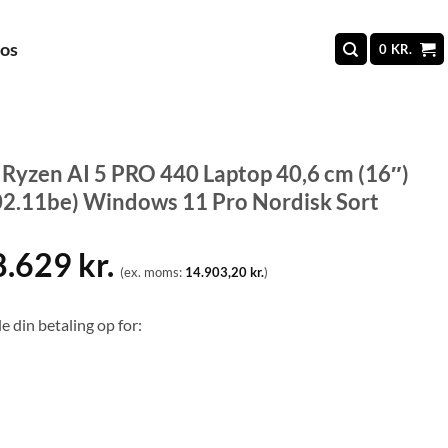
 os
0
KR.
yzen AI 5 PRO 440 Laptop 40,6 cm (16″)
.11be) Windows 11 Pro Nordisk Sort
8.629
kr.
(ex. moms:
14.903,20
kr.
)
e din betaling op for: