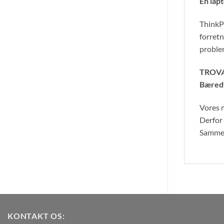
En lap
ThinkPa
forretn
proble
TROV
Bæred
Vores m
Derfor 
Sammen 
KONTAKT OS: