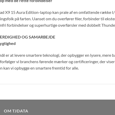
top med de rette forbindelser
d X9 15 Aura Edition-laptop kan prale af en omfattende række I/O
ingsfolk på farten. Uanset om du overfører filer, forbinder til ekst
mfri forbindelser og superhurtige overførsler med dobbelt Thund
ÆRDIGHED OG SAMARBEJDE
ygtighed
ål er at levere smartere teknologi, der opbygger en lysere, mere 
forfølger vi branchens førende mærker og certificeringer, der vis
kan vi opbygge en smartere fremtid for alle.
OM TJDATA