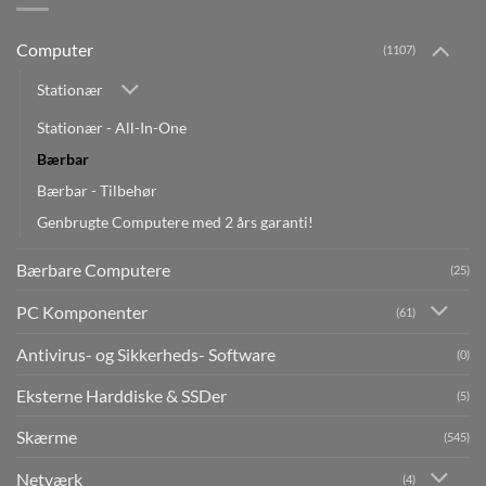
Computer
(1107)
Stationær
Stationær - All-In-One
Bærbar
Bærbar - Tilbehør
Genbrugte Computere med 2 års garanti!
Bærbare Computere
(25)
PC Komponenter
(61)
Antivirus- og Sikkerheds- Software
(0)
Eksterne Harddiske & SSDer
(5)
Skærme
(545)
Netværk
(4)