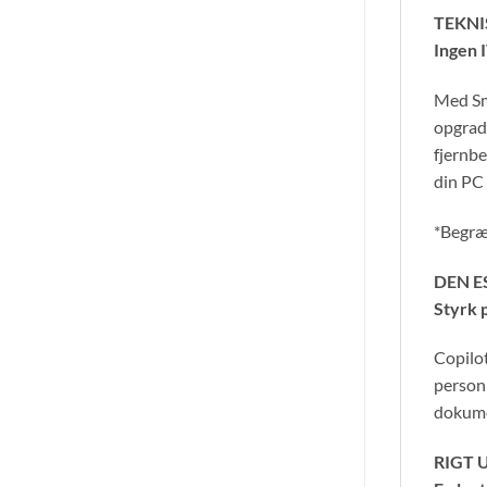
TEKN
Ingen 
Med Sma
opgrade
fjernbe
din PC
*Begræ
DEN E
Styrk 
Copilot
personl
dokumen
RIGT 