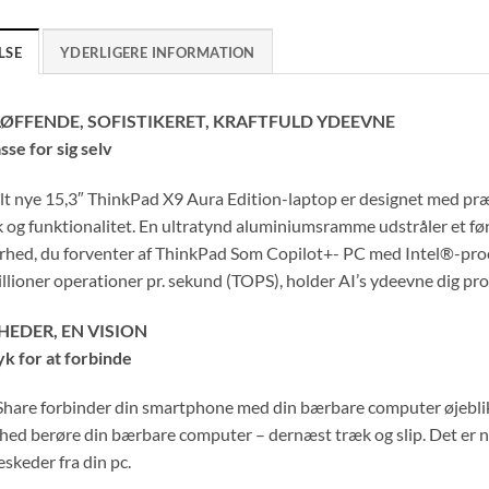
LSE
YDERLIGERE INFORMATION
ØFFENDE, SOFISTIKERET, KRAFTFULD YDEEVNE
asse for sig selv
t nye 15,3″ ThinkPad X9 Aura Edition-laptop er designet med præci
 og funktionalitet. En ultratynd aluminiumsramme udstråler et fø
rhed, du forventer af ThinkPad Som Copilot+- PC med Intel®-proce
billioner operationer pr. sekund (TOPS), holder AI’s ydeevne dig pr
HEDER, EN VISION
yk for at forbinde
hare forbinder din smartphone med din bærbare computer øjeblikke
ed berøre din bærbare computer – dernæst træk og slip. Det er nem
skeder fra din pc.