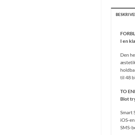
BESKRIVE
FORBL
I en kl
Den hel
æstetik
holdba
til 48 
TO EN
Blot tr
Smart S
iOS-enh
SMS-be