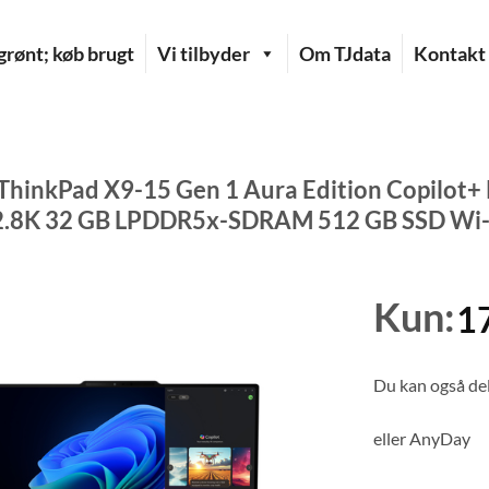
rønt; køb brugt
Vi tilbyder
Om TJdata
Kontakt
ThinkPad X9-15 Gen 1 Aura Edition Copilot+ 
 2.8K 32 GB LPDDR5x-SDRAM 512 GB SSD Wi-F
Kun:
1
Du kan også del
eller
AnyDay