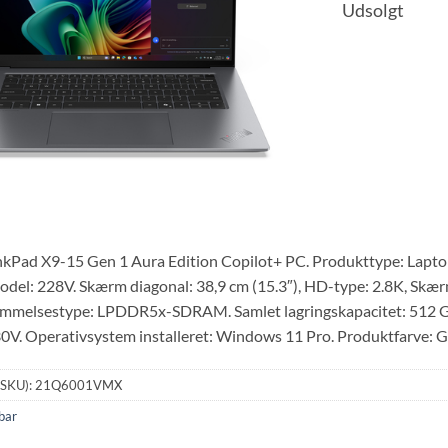
Udsolgt
kPad X9-15 Gen 1 Aura Edition Copilot+ PC. Produkttype: Laptop, 
del: 228V. Skærm diagonal: 38,9 cm (15.3″), HD-type: 2.8K, Skær
mmelsestype: LPDDR5x-SDRAM. Samlet lagringskapacitet: 512 GB,
0V. Operativsystem installeret: Windows 11 Pro. Produktfarve: Gr
(SKU):
21Q6001VMX
bar