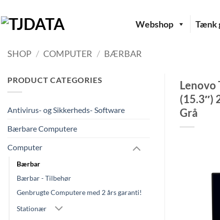
Fortsæt
til
Webshop
Tænk g
indhold
SHOP
/
COMPUTER
/
BÆRBAR
PRODUCT CATEGORIES
Lenovo 
(15.3″)
Antivirus- og Sikkerheds- Software
Grå
Bærbare Computere
Computer
Bærbar
Bærbar - Tilbehør
Genbrugte Computere med 2 års garanti!
Stationær