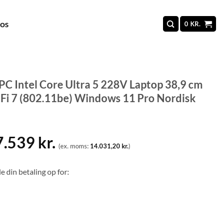
 os
0
KR.
PC Intel Core Ultra 5 228V Laptop 38,9 cm
i 7 (802.11be) Windows 11 Pro Nordisk
7.539
kr.
(ex. moms:
14.031,20
kr.
)
e din betaling op for: