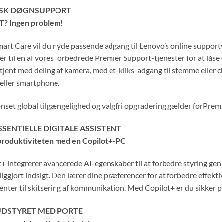
ISK DØGNSUPPORT
IT? Ingen problem!
rt Care vil du nyde passende adgang til Lenovo’s online supportvæ
r til en af vores forbedrede Premier Support-tjenester for at låse 
tjent med deling af kamera, med et-kliks-adgang til stemme eller 
 eller smartphone.
nset global tilgængelighed og valgfri opgradering gælder forPrem
SSENTIELLE DIGITALE ASSISTENT
produktiviteten med en Copilot+-PC
+ integrerer avancerede AI-egenskaber til at forbedre styring genn
iggjort indsigt. Den lærer dine præferencer for at forbedre effektiv
ter til skitsering af kommunikation. Med Copilot+ er du sikker på
UDSTYRET MED PORTE