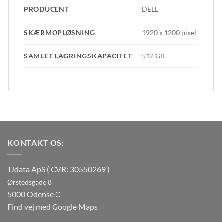
PRODUCENT
DELL
SKÆRMOPLØSNING
1920 x 1200 pixel
SAMLET LAGRINGSKAPACITET
512 GB
KONTAKT OS:
TJdata ApS ( CVR: 30550269 )
Ørstedsgade 8
5000 Odense C
Find vej med Google Maps