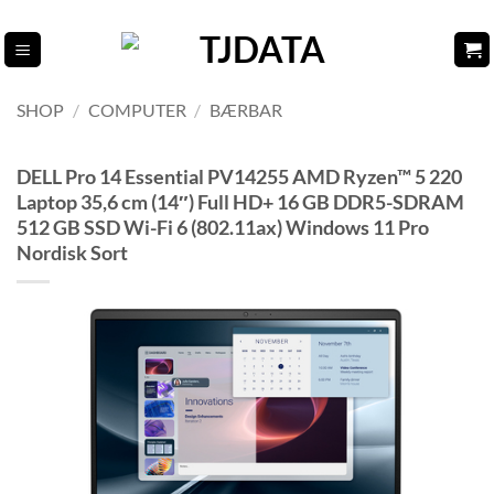
Fortsæt
til
indhold
SHOP
/
COMPUTER
/
BÆRBAR
DELL Pro 14 Essential PV14255 AMD Ryzen™ 5 220
Laptop 35,6 cm (14″) Full HD+ 16 GB DDR5-SDRAM
512 GB SSD Wi-Fi 6 (802.11ax) Windows 11 Pro
Nordisk Sort