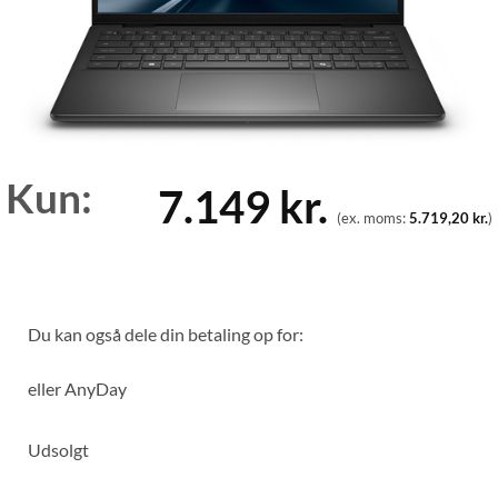
Kun:
7.149
kr.
(ex. moms:
5.719,20
kr.
)
Du kan også dele din betaling op for:
eller
AnyDay
Udsolgt