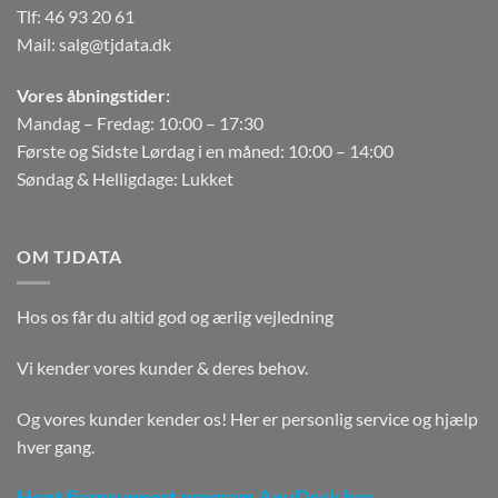
Tlf:
46 93 20 61
Mail:
salg@tjdata.dk
Vores åbningstider:
Mandag – Fredag: 10:00 – 17:30
Første og Sidste Lørdag i en måned: 10:00 – 14:00
Søndag & Helligdage: Lukket
OM TJDATA
Hos os får du altid god og ærlig vejledning
Vi kender vores kunder & deres behov.
Og vores kunder kender os! Her er personlig service og hjælp
hver gang.
Hent fjernsupport program AnyDesk her.