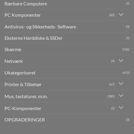
Bærbare Computere
(9)
PC Komponenter
(60)
Antivirus- og Sikkerheds- Software
(0)
Eksterne Harddiske & SSDer
(5)
Skærme
(546)
Netværk
(4)
Ukategoriseret
(415)
Printer & Tilbehør
(67)
Mus, tastaturer, m.m.
(380)
PC-Komponenter
(5)
OPGRADERINGER
(0)