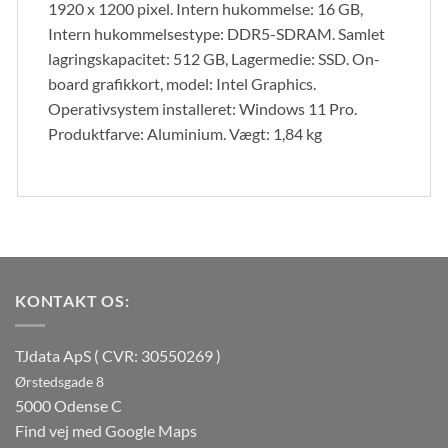
1920 x 1200 pixel. Intern hukommelse: 16 GB,
Intern hukommelsestype: DDR5-SDRAM. Samlet
lagringskapacitet: 512 GB, Lagermedie: SSD. On-
board grafikkort, model: Intel Graphics.
Operativsystem installeret: Windows 11 Pro.
Produktfarve: Aluminium. Vægt: 1,84 kg
KONTAKT OS:
TJdata ApS ( CVR: 30550269 )
Ørstedsgade 8
5000 Odense C
Find vej med Google Maps