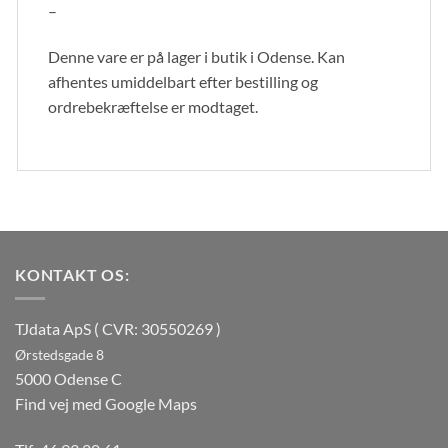
–
Denne vare er på lager i butik i Odense. Kan
afhentes umiddelbart efter bestilling og
ordrebekræftelse er modtaget.
KONTAKT OS:
TJdata ApS ( CVR: 30550269 )
Ørstedsgade 8
5000 Odense C
Find vej med Google Maps