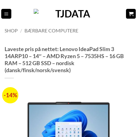
Fortsæt
til
indhold
SHOP
/
BÆRBARE COMPUTERE
Laveste pris på nettet: Lenovo IdeaPad Slim 3
14ARP10 – 14″ – AMD Ryzen 5 – 7535HS – 16 GB
RAM – 512 GB SSD – nordisk
(dansk/finsk/norsk/svensk)
-14%