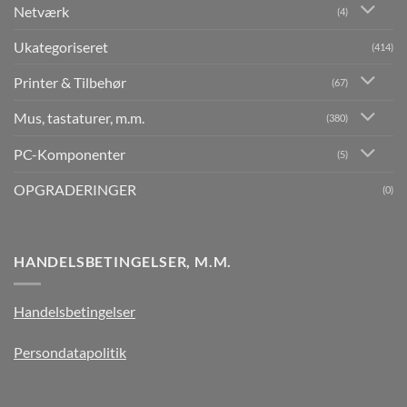
Netværk
(4)
Ukategoriseret
(414)
Printer & Tilbehør
(67)
Mus, tastaturer, m.m.
(380)
PC-Komponenter
(5)
OPGRADERINGER
(0)
HANDELSBETINGELSER, M.M.
Handelsbetingelser
Persondatapolitik