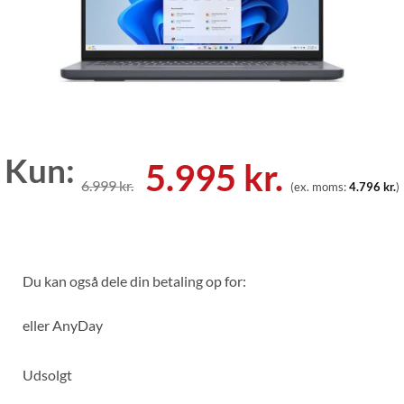
Kun:
Den
Den
5.995
kr.
6.999
kr.
(ex. moms:
4.796
kr.
)
oprindelige
aktuell
pris
pris
var:
er:
Du kan også dele din betaling op for:
6.999 kr..
5.995 kr
eller
AnyDay
Udsolgt