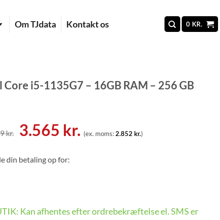
Om TJdata
Kontakt os
0
KR.
l Core i5-1135G7 – 16GB RAM – 256 GB
Den
Den
3.565
kr.
99
kr.
(ex. moms:
2.852
kr.
)
oprindelige
aktuelle
pris
pris
e din betaling op for:
var:
er:
5.399 kr..
3.565 kr..
BUTIK: Kan afhentes efter ordrebekræftelse el. SMS er