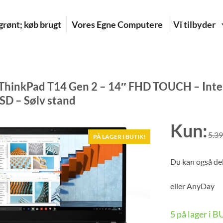
rønt; køb brugt
Vores Egne Computere
Vi tilbyder
ThinkPad T14 Gen 2 – 14″ FHD TOUCH – Inte
D – Sølv stand
Kun:
5.3
PÅ LAGER I BUTIK!
Du kan også del
eller
AnyDay
5 på lager i 