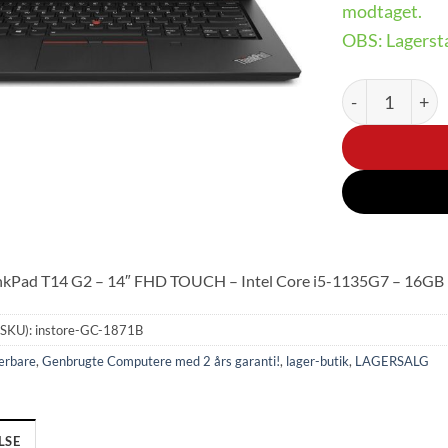
modtaget.
OBS: Lagersta
Lenovo Think
nkPad T14 G2 – 14″ FHD TOUCH – Intel Core i5-1135G7 – 16GB
(SKU):
instore-GC-1871B
ærbare
,
Genbrugte Computere med 2 års garanti!
,
lager-butik
,
LAGERSALG
LSE