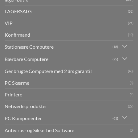
LAGERSALG
(52)
VIP
(21)
Konfirmand
(10)
Stationære Computere
(18)
Bærbare Computere
(25)
Genbrugte Computere med 2 års garanti!
(40)
PC Skærme
(3)
Printere
(4)
Netværksprodukter
(27)
PC Komponenter
(61)
Antivirus- og Sikkerhed Software
(0)