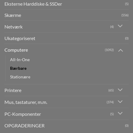
Eksterne Harddiske & SSDer
(5)
Skærme
(556)
Netværk
(4)
Ukategoriseret
(0)
Computere
(1092)
All-In-One
Bærbare
Stationære
Printere
(65)
Mus, tastaturer, m.m.
(374)
PC-Komponenter
(5)
OPGRADERINGER
(0)