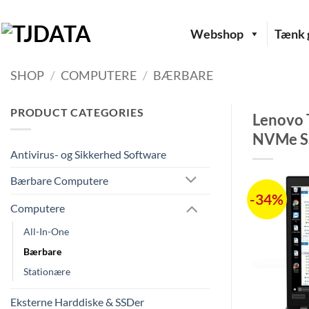
Fortsæt
til
Webshop
Tænk g
indhold
SHOP
/
COMPUTERE
/
BÆRBARE
PRODUCT CATEGORIES
Lenovo 
NVMe SS
Antivirus- og Sikkerhed Software
Bærbare Computere
-34%
Computere
All-In-One
Bærbare
Stationære
Eksterne Harddiske & SSDer