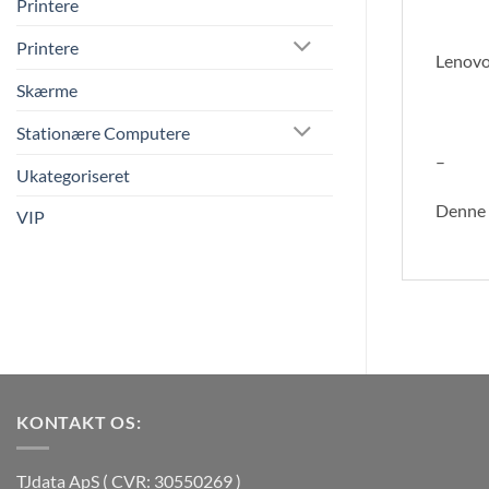
Printere
Printere
Lenovo
Skærme
Stationære Computere
–
Ukategoriseret
Denne v
VIP
KONTAKT OS:
TJdata ApS ( CVR: 30550269 )