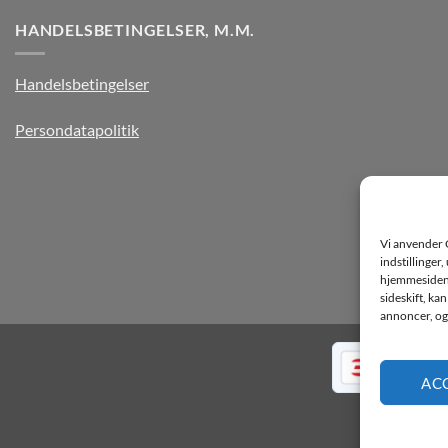
HANDELSBETINGELSER, M.M.
Handelsbetingelser
Persondatapolitik
Vi anvender 
indstillinger
hjemmesiden k
sideskift, ka
annoncer, og 
AC