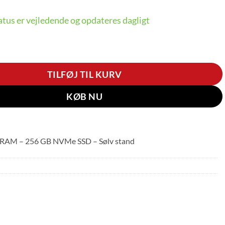
tus er vejledende og opdateres dagligt
Pad T14 Gen 2 – 14″ FHD TOUCH – Intel Core i5-1135G7 –
TILFØJ TIL KURV
KØB NU
 RAM – 256 GB NVMe SSD – Sølv stand