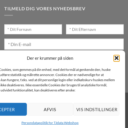
TILMELD DIG VORES NYHEDSBREV
Jeg ønsker at modtage mails fra TJdata!
Der er krummer på siden
Læs vores Persondatapolitik
Cookies, som gemmes på din enhed, med det formål at genkende den, huske
, udføre statistik og målrette annoncer. Cookies der er nødvendige for at
an fungere, f.eks. ved at dit personlige login eller indkøbskurv huskes mellem
n ikke deaktiveres. Ikke essentielle Cookies der bruges til analytiske formål,
udvidet funktionalitet, kan deaktiveres efter ønske:
CEPTER
AFVIS
VIS INDSTILLINGER
Persondatapolitik for TJdata Webshop