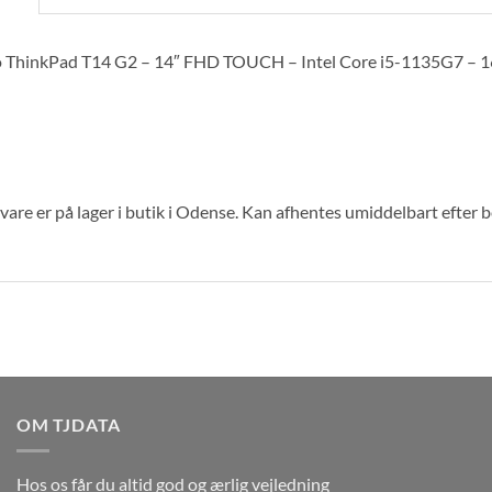
 ThinkPad T14 G2 – 14″ FHD TOUCH – Intel Core i5-1135G7 – 
are er på lager i butik i Odense. Kan afhentes umiddelbart efter 
OM TJDATA
Hos os får du altid god og ærlig vejledning