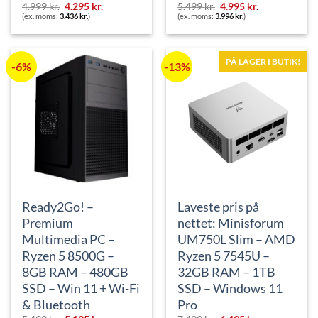
Den
Den
Den
Den
4.999
kr.
4.295
kr.
5.499
kr.
4.995
kr.
oprindelige
aktuelle
oprindelige
aktuelle
(ex. moms:
3.436
kr.
)
(ex. moms:
3.996
kr.
)
pris
pris
pris
pris
var:
er:
var:
er:
4.999 kr..
4.295 kr..
5.499 kr..
4.995 kr..
PÅ LAGER I BUTIK!
-6%
-13%
Ready2Go! –
Laveste pris på
Premium
nettet: Minisforum
Multimedia PC –
UM750L Slim – AMD
Ryzen 5 8500G –
Ryzen 5 7545U –
8GB RAM – 480GB
32GB RAM – 1TB
SSD – Win 11 + Wi-Fi
SSD – Windows 11
& Bluetooth
Pro