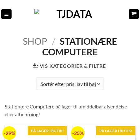
Fortsæt
til
indhold
SHOP
/
STATIONÆRE
COMPUTERE
VIS KATEGORIER & FILTRE
Stationære Computere på lager til umiddelbar afsendelse
eller afhentning!
PÅ LAGER I BUTIK!
PÅ LAGER I BUTIK!
-29%
-25%