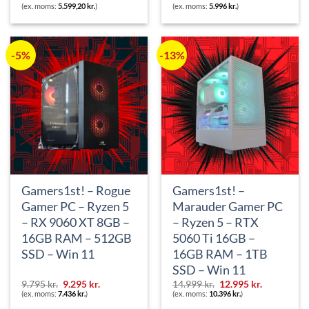
oprindelige
aktuelle
(ex. moms:
5.599,20
kr.
)
(ex. moms:
5.996
kr.
)
pris
pris
var:
er:
7.899 kr..
7.495 kr..
-5%
-13%
Gamers1st! – Rogue
Gamers1st! –
Gamer PC – Ryzen 5
Marauder Gamer PC
– RX 9060 XT 8GB –
– Ryzen 5 – RTX
16GB RAM – 512GB
5060 Ti 16GB –
SSD – Win 11
16GB RAM – 1TB
SSD – Win 11
Den
Den
Den
Den
9.795
kr.
9.295
kr.
14.999
kr.
12.995
kr.
oprindelige
aktuelle
oprindelige
aktuelle
(ex. moms:
7.436
kr.
)
(ex. moms:
10.396
kr.
)
pris
pris
pris
pris