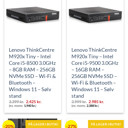
Lenovo ThinkCentre
Lenovo ThinkCentre
M920x Tiny – Intel
M920x Tiny – Intel
Core i5-8500 3.0GHz
Core i5-9500 3.0GHz
– 8GB RAM – 256GB
– 16GB RAM –
NVMe SSD – Wi-Fi &
256GB NVMe SSD –
Bluetooth –
Wi-Fi & Bluetooth –
Windows 11 – Sølv
Windows 11 – Sølv
stand
stand
Den
Den
Den
Den
3.399
kr.
2.425
kr.
3.999
kr.
2.985
kr.
oprindelige
aktuelle
oprindelige
aktuelle
(ex. moms:
1.940
kr.
)
(ex. moms:
2.388
kr.
)
pris
pris
pris
pris
var:
er:
var:
er:
3.399 kr..
2.425 kr..
3.999 kr..
2.985 kr..
PÅ LAGER I BUTIK!
PÅ LAGER I BUTIK!
-20%
-27%