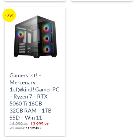
var:
er:
var:
er:
9.795 kr..
9.295 kr..
14.999 kr..
12.995 kr..
-7%
Gamers1st! –
Mercenary
1of@kind! Gamer PC
– Ryzen 7 – RTX
5060 Ti 16GB –
32GB RAM – 1TB
SSD – Win 11
Den
Den
14.999
kr.
13.995
kr.
oprindelige
aktuelle
(ex. moms:
11.196
kr.
)
pris
pris
var:
er: