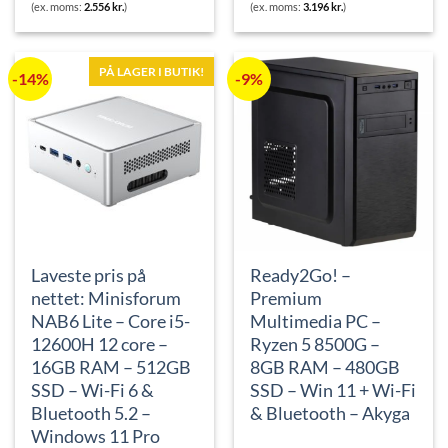
oprindelige
aktuelle
oprindelige
aktuelle
(ex. moms:
2.556
kr.
)
(ex. moms:
3.196
kr.
)
pris
pris
pris
pris
var:
er:
var:
er:
3.999 kr..
3.195 kr..
5.499 kr..
3.995 kr..
PÅ LAGER I BUTIK!
-14%
-9%
Laveste pris på
Ready2Go! –
nettet: Minisforum
Premium
NAB6 Lite – Core i5-
Multimedia PC –
12600H 12 core –
Ryzen 5 8500G –
16GB RAM – 512GB
8GB RAM – 480GB
SSD – Wi-Fi 6 &
SSD – Win 11 + Wi-Fi
Bluetooth 5.2 –
& Bluetooth – Akyga
Windows 11 Pro