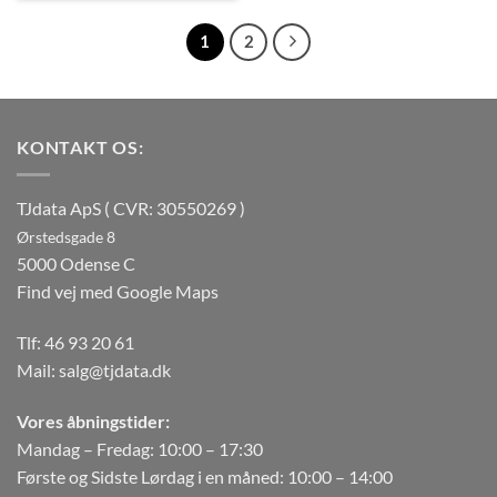
14.999 kr..
13.995 kr..
1
2
KONTAKT OS:
TJdata ApS ( CVR: 30550269 )
Ørstedsgade 8
5000 Odense C
Find vej med Google Maps
Tlf:
46 93 20 61
Mail:
salg@tjdata.dk
Vores åbningstider:
Mandag – Fredag: 10:00 – 17:30
Første og Sidste Lørdag i en måned: 10:00 – 14:00