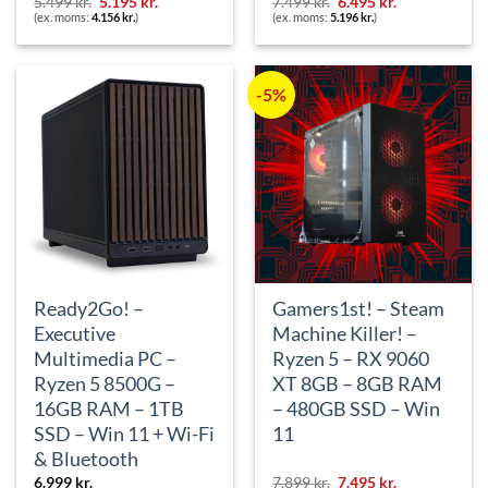
Den
Den
Den
Den
5.499
kr.
5.195
kr.
7.499
kr.
6.495
kr.
oprindelige
aktuelle
oprindelige
aktuelle
(ex. moms:
4.156
kr.
)
(ex. moms:
5.196
kr.
)
pris
pris
pris
pris
var:
er:
var:
er:
5.499 kr..
5.195 kr..
7.499 kr..
6.495 kr..
-5%
Ready2Go! –
Gamers1st! – Steam
Executive
Machine Killer! –
Multimedia PC –
Ryzen 5 – RX 9060
Ryzen 5 8500G –
XT 8GB – 8GB RAM
16GB RAM – 1TB
– 480GB SSD – Win
SSD – Win 11 + Wi-Fi
11
& Bluetooth
Den
Den
6.999
kr.
7.899
kr.
7.495
kr.