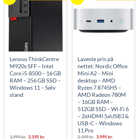
Lenovo ThinkCentre
Laveste pris på
M920s SFF – Intel
nettet: Nordic Office
Core i5-8500 – 16 GB
Mini A2 – Mini
RAM – 256 GB SSD –
desktop – AMD
Windows 11 – Sølv
Ryzen 7 8745HS –
stand
AMD Radeon 780M
– 16GB RAM –
512GB SSD – Wi-Fi 6
– 2xHDMI 5xUSB3 &
USB-C – Windows
11 Pro
Den
Den
Den
Den
3.999
kr.
3.195
kr.
5.499
kr.
3.995
kr.